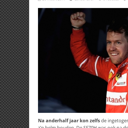
Na anderhalf jaar kon zelfs
de ingetogen
z’n helm houden. De SF70H was ook na de e