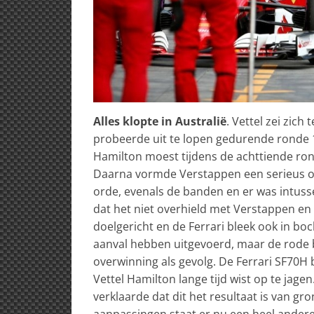
Alles klopte in Australië
. Vettel zei zic
probeerde uit te lopen gedurende ronde 10
Hamilton moest tijdens de achttiende r
Daarna vormde Verstappen een serieus ob
orde, evenals de banden en er was intusse
dat het niet overhield met Verstappen en H
doelgericht en de Ferrari bleek ook in b
aanval hebben uitgevoerd, maar de rode bo
overwinning als gevolg. De Ferrari SF70H 
Vettel Hamilton lange tijd wist op te jage
verklaarde dat dit het resultaat is van 
aanpassingen staat er nu een heel ander