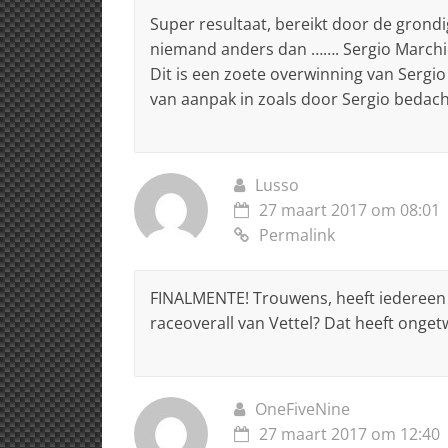
Super resultaat, bereikt door de grond
niemand anders dan ……. Sergio Marchi
Dit is een zoete overwinning van Sergi
van aanpak in zoals door Sergio bedach
Lusso
27 maart 2017 om 08:01
Permalink
FINALMENTE! Trouwens, heeft iedereen 
raceoverall van Vettel? Dat heeft onget
OneFiveNine
27 maart 2017 om 12:40