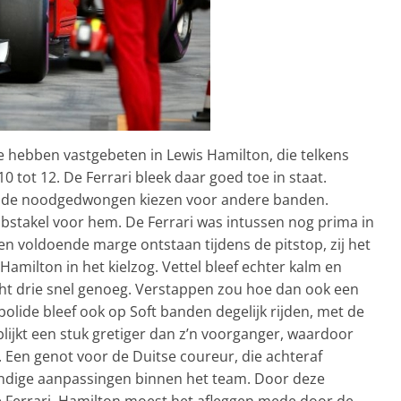
h te hebben vastgebeten in Lewis Hamilton, die telkens
 tot 12. De Ferrari bleek daar goed toe in staat.
onde noodgedwongen kiezen voor andere banden.
stakel voor hem. De Ferrari was intussen nog prima in
n voldoende marge ontstaan tijdens de pitstop, zij het
amilton in het kielzog. Vettel bleef echter kalm en
ocht drie snel genoeg. Verstappen zou hoe dan ook een
lide bleef ook op Soft banden degelijk rijden, met de
blijkt een stuk gretiger dan z’n voorganger, waardoor
n. Een genot voor de Duitse coureur, die achteraf
grondige aanpassingen binnen het team. Door deze
e Ferrari. Hamilton moest het afleggen mede door de