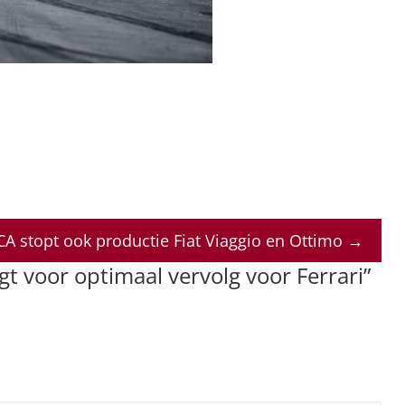
CA stopt ook productie Fiat Viaggio en Ottimo
→
rgt voor optimaal vervolg voor Ferrari
”