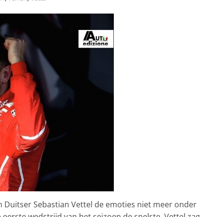
 Duitser Sebastian Vettel de emoties niet meer onder
erste wedstrijd van het seizoen de snelste. Vettel zag