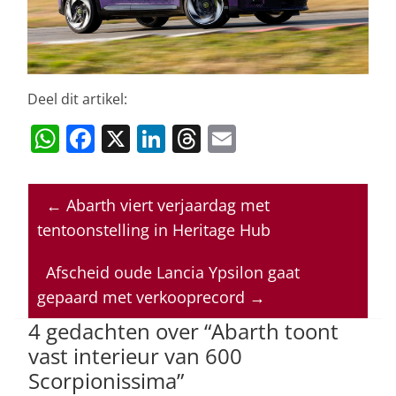
Deel dit artikel:
W
F
X
Li
T
E
h
a
n
h
m
at
c
k
re
ai
←
Abarth viert verjaardag met
s
e
e
a
l
tentoonstelling in Heritage Hub
A
b
dI
d
p
o
n
s
Afscheid oude Lancia Ypsilon gaat
gepaard met verkooprecord
→
p
o
4 gedachten over “
Abarth toont
k
vast interieur van 600
Scorpionissima
”