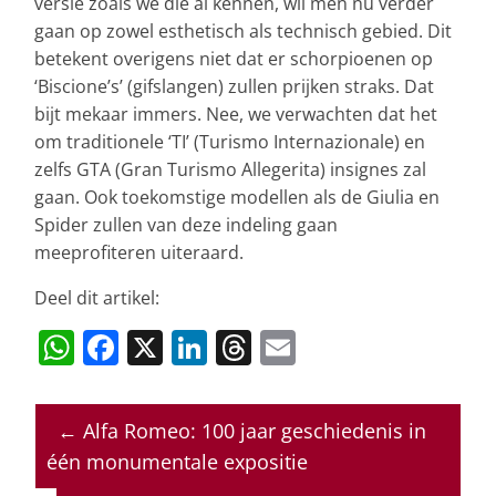
versie zoals we die al kennen, wil men nu verder
gaan op zowel esthetisch als technisch gebied. Dit
betekent overigens niet dat er schorpioenen op
‘Biscione’s’ (gifslangen) zullen prijken straks. Dat
bijt mekaar immers. Nee, we verwachten dat het
om traditionele ‘TI’ (Turismo Internazionale) en
zelfs GTA (Gran Turismo Allegerita) insignes zal
gaan. Ook toekomstige modellen als de Giulia en
Spider zullen van deze indeling gaan
meeprofiteren uiteraard.
Deel dit artikel:
W
F
X
Li
T
E
h
a
n
h
m
at
c
k
re
ai
←
Alfa Romeo: 100 jaar geschiedenis in
s
e
e
a
l
één monumentale expositie
A
b
dI
d