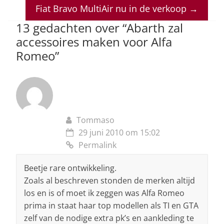
p
o
n
s
Fiat Bravo MultiAir nu in de verkoop
→
p
o
13 gedachten over “
Abarth zal
accessoires maken voor Alfa
k
Romeo
”
Tommaso
29 juni 2010 om 15:02
Permalink
Beetje rare ontwikkeling.
Zoals al beschreven stonden de merken altijd
los en is of moet ik zeggen was Alfa Romeo
prima in staat haar top modellen als TI en GTA
zelf van de nodige extra pk’s en aankleding te