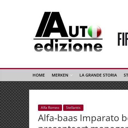
Spring
naar
inhoud
Auto
Edizione
La
Gazetta
HOME
MERKEN
LA GRANDE STORIA
S
dell'Automobile
Italiana
|
Italiaans
Alfa Romeo
Stellantis
autonieuws
Alfa-baas Imparato b
&
lifestyle