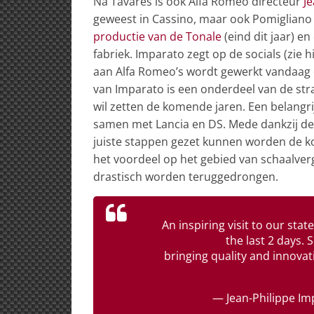
Na Tavares is ook Alfa Romeo directeur
J
geweest in Cassino, maar ook Pomigliano 
productie van de Tonale
(eind dit jaar) 
fabriek. Imparato zegt op de socials (zie 
aan Alfa Romeo’s wordt gewerkt vandaag 
van Imparato is een onderdeel van de str
wil zetten de komende jaren. Een belangr
samen met Lancia en DS. Mede dankzij de o
juiste stappen gezet kunnen worden de ko
het voordeel op het gebied van schaalver
drastisch worden teruggedrongen.
An inspiring visit to our stat
#Pomigliano
the last 2 days. 
bringing quality and innova
#ProudlyAlfa
— Jean-Philippe I