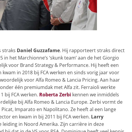
s straks
Daniel Guzzafame
. Hij rapporteert straks direct
5 in het Marchionne’s ‘skunk team’ aan de het Giorgio
lijk voor Brand Strategy & Performance. Hij heeft een
n kwam in 2018 bij FCA werken en sinds vorig jaar voor
twoordelijk voor Alfa Romeo & Lancia Pricing. Aan haar
 onder één premiumdak met Alfa zit. Ferraioli werkte
1 bij FCA werken.
Roberta Zerbi
kennen we inmiddels
oordelijke bij Alfa Romeo & Lancia Europe. Zerbi vormt de
Picat, Imparato en Napolitano. Ze heeft al een lange
ector en kwam in bij 2011 bij FCA werken.
Larry
eiding in Noord Amerika. Zijn carrière in deze
ed hij dat in de VS voor PSA. Dominique heeft veel kennis