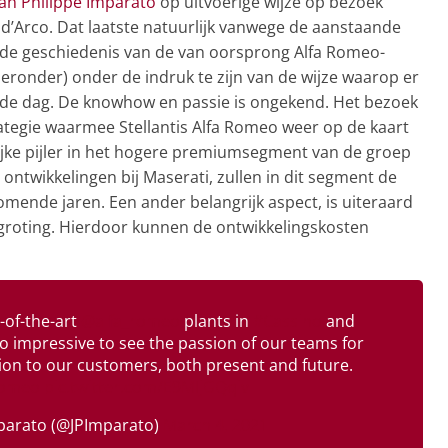
ean Philippe Imparato
op uitvoerige wijze op bezoek
d’Arco. Dat laatste natuurlijk vanwege de aanstaande
en de geschiedenis van de van oorsprong Alfa Romeo-
hieronder) onder de indruk te zijn van de wijze waarop er
de dag. De knowhow en passie is ongekend. Het bezoek
ategie waarmee Stellantis Alfa Romeo weer op de kaart
ijke pijler in het hogere premiumsegment van de groep
ntwikkelingen bij Maserati, zullen in dit segment de
mende jaren. Een ander belangrijk aspect, is uiteraard
groting. Hierdoor kunnen de ontwikkelingskosten
e-of-the-art
@alfa_romeo
plants in
#Cassino
and
So impressive to see the passion of our teams for
tion to our customers, both present and future.
Romeo
pic.twitter.com/E9MIjGQqiv
mparato (@JPImparato)
March 4, 2021