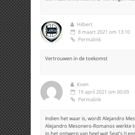
Hilbert
8 maart 2021 om 13:10
Permalink
Vertrouwen in de toekomst
Koen
19 april 2021 om 00:09
Permalink
Indien het waar is, wordt Alejandro M
Alejandro Mesonero-Romanos werkte to
in het ontwerp van heel wat Seat’s (Leo