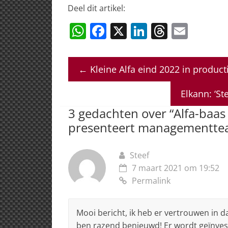
Deel dit artikel:
W
F
X
Li
T
E
h
a
n
h
m
at
c
k
re
ai
←
Kleine Alfa eind 2022 in product
s
e
e
a
l
A
b
dI
d
Elkann: ‘St
p
o
n
s
3 gedachten over “
Alfa-baas
p
o
presenteert managementt
k
Steef
7 maart 2021 om 19:52
Permalink
Mooi bericht, ik heb er vertrouwen in dat
ben razend benieuwd! Er wordt geïnvest