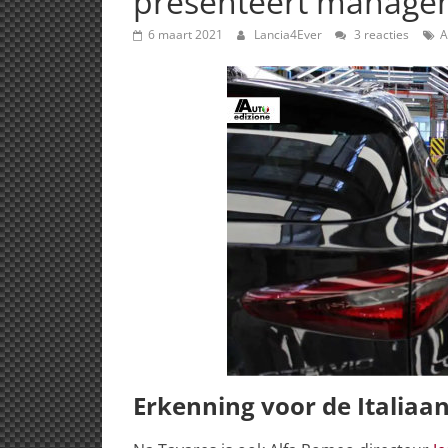
presenteert manag
6 maart 2021
Lancia4Ever
3 reacties
A
Erkenning voor de Italiaan