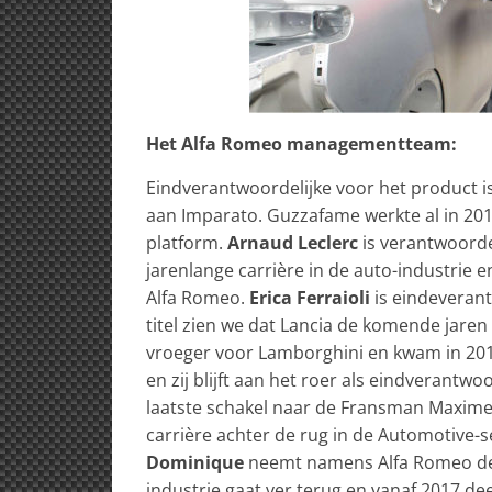
Het Alfa Romeo managementteam:
Eindverantwoordelijke voor het product i
aan Imparato. Guzzafame werkte al in 201
platform.
Arnaud Leclerc
is verantwoorde
jarenlange carrière in de auto-industrie e
Alfa Romeo.
Erica Ferraioli
is eindeveran
titel zien we dat Lancia de komende jaren
vroeger voor Lamborghini en kwam in 201
en zij blijft aan het roer als eindverantw
laatste schakel naar de Fransman Maxime 
carrière achter de rug in de Automotive-s
Dominique
neemt namens Alfa Romeo de l
industrie gaat ver terug en vanaf 2017 de