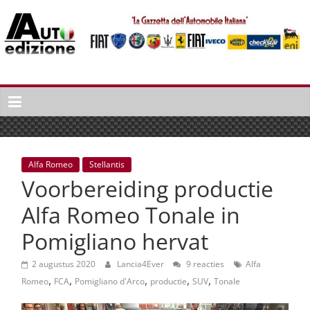
Spring
naar
inhoud
Auto
Edizione
La
Gazetta
dell'Automobile
Alfa Romeo
Stellantis
Italiana
Voorbereiding productie
|
Italiaans
Alfa Romeo Tonale in
autonieuws
Pomigliano hervat
&
lifestyle
2 augustus 2020
Lancia4Ever
9 reacties
Alfa
,
,
,
,
,
Romeo
FCA
Pomigliano d'Arco
productie
SUV
Tonale