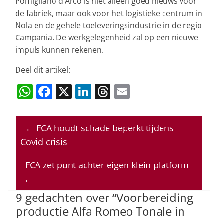
Pomigliano d’Arco is niet alleen goed nieuws voor
de fabriek, maar ook voor het logistieke centrum in
Nola en de gehele toeleveringsindustrie in de regio
Campania. De werkgelegenheid zal op een nieuwe
impuls kunnen rekenen.
Deel dit artikel:
W
F
X
Li
T
E
h
a
n
h
m
at
c
k
re
ai
←
FCA houdt schade beperkt tijdens
s
e
e
a
l
Covid crisis
A
b
dI
d
p
o
n
s
FCA zet punt achter eigen klein platform
→
p
o
9 gedachten over “
Voorbereiding
k
productie Alfa Romeo Tonale in