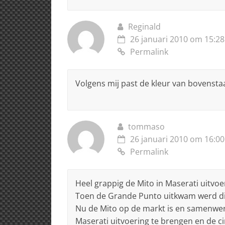
Reginald
26 januari 2010 om 15:28
Permalink
Volgens mij past de kleur van bovenstaa
tommaso
26 januari 2010 om 16:00
Permalink
Heel grappig de Mito in Maserati uitvoe
Toen de Grande Punto uitkwam werd di
Nu de Mito op de markt is en samenwerk
Maserati uitvoering te brengen en de ci