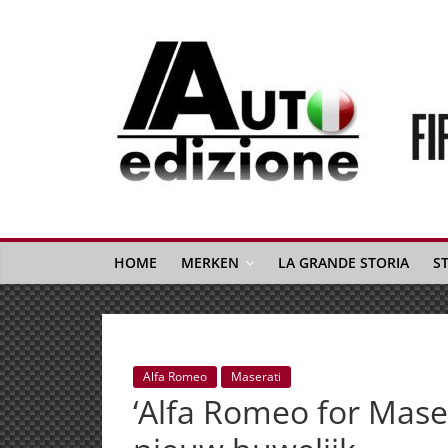
Spring
naar
inhoud
Auto
Edizione
La
Gazetta
HOME
MERKEN
LA GRANDE STORIA
S
dell'Automobile
Italiana
|
Italiaans
Alfa Romeo
Maserati
autonieuws
‘Alfa Romeo for Maser
&
lifestyle