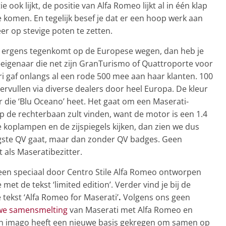
 ook lijkt, de positie van Alfa Romeo lijkt al in één klap
 komen. En tegelijk besef je dat er een hoop werk aan
er op stevige poten te zetten.
To ergens tegenkomt op de Europese wegen, dan heb je
-eigenaar die net zijn GranTurismo of Quattroporte voor
i gaf onlangs al een rode 500 mee aan haar klanten. 100
 vervullen via diverse dealers door heel Europa. De kleur
ur die ‘Blu Oceano’ heet. Het gaat om een Maserati-
op de rechterbaan zult vinden, want de motor is een 1.4
e koplampen en de zijspiegels kijken, dan zien we dus
igste QV gaat, maar dan zonder QV badges. Geen
 als Maseratibezitter.
 een speciaal door Centro Stile Alfa Romeo ontworpen
et de tekst ‘limited edition’. Verder vind je bij de
ekst ‘Alfa Romeo for Maserati’
.
Volgens ons geen
we samensmelting
van Maserati met Alfa Romeo en
agen imago heeft een nieuwe basis gekregen om samen op