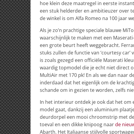
hoe klein deze maatregel in eerste instantie
een stuk helderder en ambitieuzer over te
de winkel is om Alfa Romeo na 100 jaar we
Als je zo’n prachtige speciale blauwe Mi
waarschijnlijk te maken met een Maserati
een grote beurt heeft weggebracht. Ferrar
stuks zullen de functie van ‘courtesy car’
is zoals gezegd een officiële Maserati kle
waardig topmodel die je echt niet direct 
MultiAir met 170 pk! En als we dan naar d
inderdaad dat het eigenlijk om de kracht
schande om in gezien te worden, zelfs niet
In het interieur ontdek je ook dat het om
model gaat, dankzij een aluminium plaatje m
deurdorpel een mooi chroomstrip met de t
toeval en een dikke knipoog naar
de nieu
Abarth. Het Italiaanse stijlvolle sportw