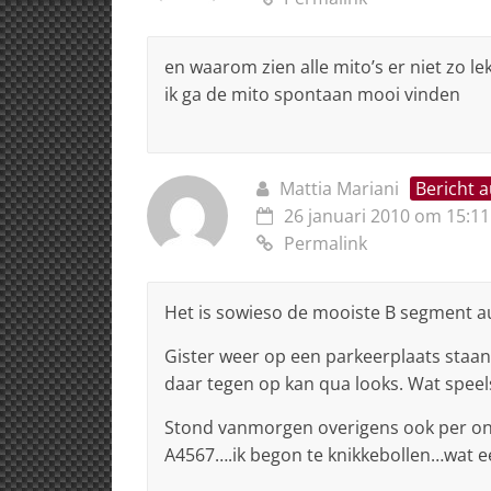
en waarom zien alle mito’s er niet zo lek
ik ga de mito spontaan mooi vinden
Mattia Mariani
Bericht 
26 januari 2010 om 15:11
Permalink
Het is sowieso de mooiste B segment 
Gister weer op een parkeerplaats staan
daar tegen op kan qua looks. Wat speels
Stond vanmorgen overigens ook per ong
A4567….ik begon te knikkebollen…wat e