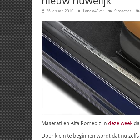
nieuw huwelijk
26 januari 2010
Lancia4Ever
9 reacties
Maserati en Alfa Romeo zijn
deze week
daa
Door klein te beginnen wordt dat nu zelf