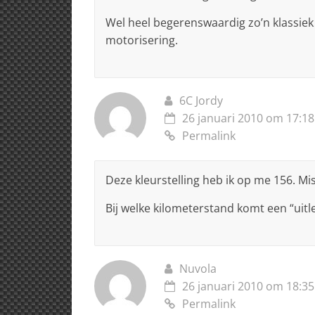
Wel heel begerenswaardig zo’n klassiek
motorisering.
6C Jordy
26 januari 2010 om 17:18
Permalink
Deze kleurstelling heb ik op me 156. Mi
Bij welke kilometerstand komt een “uit
Nuvola
26 januari 2010 om 18:35
Permalink