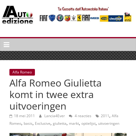
Spring
naar
inhoud
Auto
Edizione
La
Gazetta
dell'Automobile
Alfa Romeo
Italiana
Alfa Romeo Giulietta
|
Italiaans
komt in twee extra
autonieuws
uitvoeringen
&
lifestyle
,
18 mei 2011
Lancia4Ever
4 reacties
2011
Alfa
,
,
,
,
,
,
Romeo
basis
Exclusive
giulietta
markt
optielijst
uitvoeringen