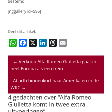
bestemd.
[nggallery id=596]
Deel dit artikel:
W
F
X
Li
T
E
h
a
n
h
m
at
c
k
re
ai
←
Verkoop Alfa Romeo Giulietta gaat in
s
e
e
a
l
heel Europa als een trein
A
b
dI
d
p
o
n
s
Abarth binnenkort naar Amerika en in de
WRC
→
p
o
4 gedachten over “
Alfa Romeo
k
Giulietta komt in twee extra
uitvoeringen
”