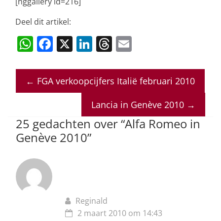
[nggallery id=216]
Deel dit artikel:
W
F
X
Li
T
E
h
a
n
h
m
at
c
k
re
ai
←
FGA verkoopcijfers Italië februari 2010
s
e
e
a
l
A
b
dI
d
Lancia in Genève 2010
→
p
o
n
s
25 gedachten over “
Alfa Romeo in
p
o
Genève 2010
”
k
Reginald
2 maart 2010 om 14:43