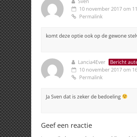
Sven
10 november 2017 om 11
Permalink
komt deze optie ook op de gewone stel
Lancia4Ever
Bericht aut
10 november 2017 om 16
Permalink
Ja Sven dat is zeker de bedoeling
Geef een reactie