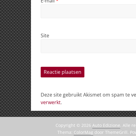
E-mail
*
Site
Deze site gebruikt Akismet om spam te 
verwerkt
.
Copyright © 2026
Auto Edizione
. Alle 
Thema:
ColorMag
door ThemeGrill. P