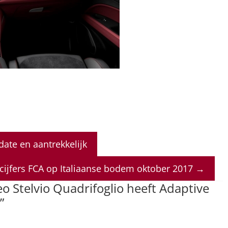
ate en aantrekkelijk
cijfers FCA op Italiaanse bodem oktober 2017
→
o Stelvio Quadrifoglio heeft Adaptive
”