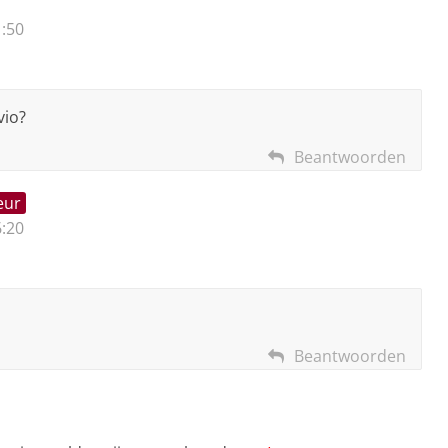
:50
vio?
Beantwoorden
eur
:20
Beantwoorden