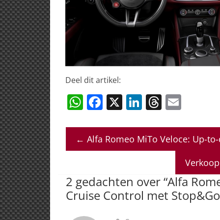
Deel dit artikel:
W
F
X
Li
T
E
h
a
n
h
m
at
c
k
re
ai
←
Alfa Romeo MiTo Veloce: Up-to-d
s
e
e
a
l
A
b
dI
d
Verkoop
p
o
n
s
2 gedachten over “
Alfa Rome
p
o
Cruise Control met Stop&Go
k