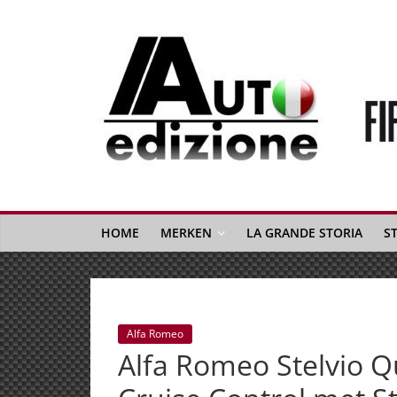
Spring
naar
inhoud
Auto
Edizione
La
Gazetta
HOME
MERKEN
LA GRANDE STORIA
S
dell'Automobile
Italiana
|
Italiaans
Alfa Romeo
autonieuws
Alfa Romeo Stelvio Q
&
lifestyle