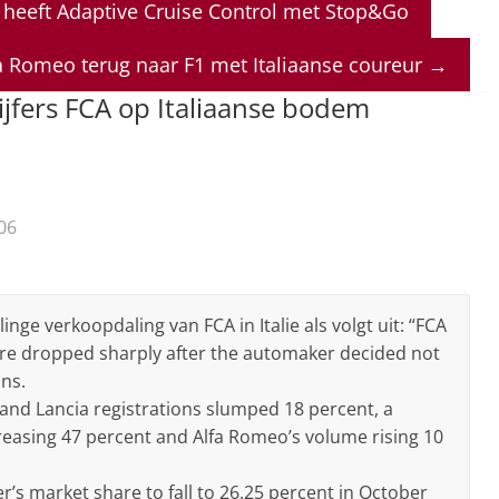
 heeft Adaptive Cruise Control met Stop&Go
a Romeo terug naar F1 met Italiaanse coureur
→
jfers FCA op Italiaanse bodem
06
ge verkoopdaling van FCA in Italie als volgt uit: “FCA
hare dropped sharply after the automaker decided not
ons.
t and Lancia registrations slumped 18 percent, a
ncreasing 47 percent and Alfa Romeo’s volume rising 10
r’s market share to fall to 26.25 percent in October