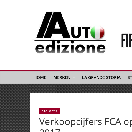
Spring
naar
inhoud
Auto
Edizione
La
Gazetta
HOME
MERKEN
LA GRANDE STORIA
S
dell'Automobile
Italiana
|
Italiaans
Stellantis
autonieuws
Verkoopcijfers FCA o
&
lifestyle