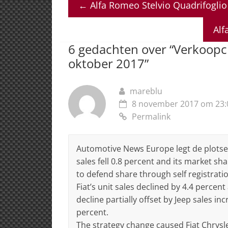
←
Alfa Romeo Stelvio Quadrifoglio
s
e
e
a
l
A
b
dI
d
Alf
p
o
n
s
6 gedachten over “
Verkoopci
p
o
oktober 2017
”
k
mareblu
8 november 2017 om 23:
Permalink
Automotive News Europe legt de plotselin
sales fell 0.8 percent and its market s
to defend share through self registrati
Fiat’s unit sales declined by 4.4 percen
decline partially offset by Jeep sales i
percent.
The strategy change caused Fiat Chrysle