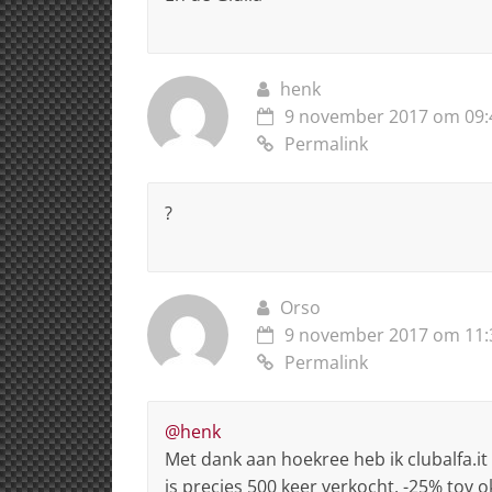
henk
9 november 2017 om 09:
Permalink
?
Orso
9 november 2017 om 11:
Permalink
@henk
Met dank aan hoekree heb ik clubalfa.it 
is precies 500 keer verkocht, -25% tov 