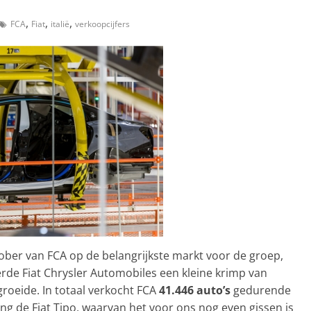
,
,
,
FCA
Fiat
italië
verkoopcijfers
ber van FCA op de belangrijkste markt voor de groep,
eerde Fiat Chrysler Automobiles een kleine krimp van
roeide. In totaal verkocht FCA
41.446 auto’s
gedurende
ng de Fiat Tipo, waarvan het voor ons nog even gissen is