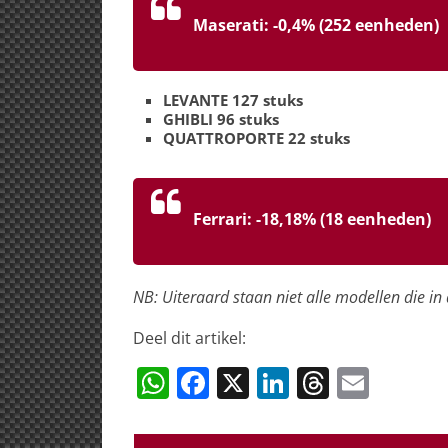
Maserati: -0,4% (252 eenheden)
LEVANTE 127 stuks
GHIBLI 96 stuks
QUATTROPORTE 22 stuks
Ferrari: -18,18% (18 eenheden)
NB: Uiteraard staan niet alle modellen die in
Deel dit artikel:
W
F
X
Li
T
E
h
a
n
h
m
at
c
k
re
ai