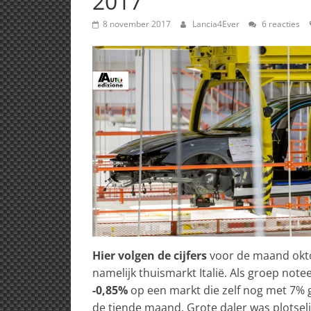
2017
8 november 2017
Lancia4Ever
6 reacties
Hier volgen de cijfers
voor de maand okto
namelijk thuismarkt Italië. Als groep not
-0,85%
op een markt die zelf nog met 7% g
de tiende maand. Grote daler was plotseli