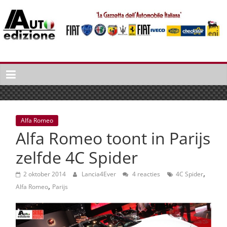
Spring
naar
inhoud
Auto
Edizione
La
Gazetta
dell'Automobile
Alfa Romeo
Italiana
Alfa Romeo toont in Parijs
|
Italiaans
zelfde 4C Spider
autonieuws
,
&
2 oktober 2014
Lancia4Ever
4 reacties
4C Spider
,
lifestyle
Alfa Romeo
Parijs