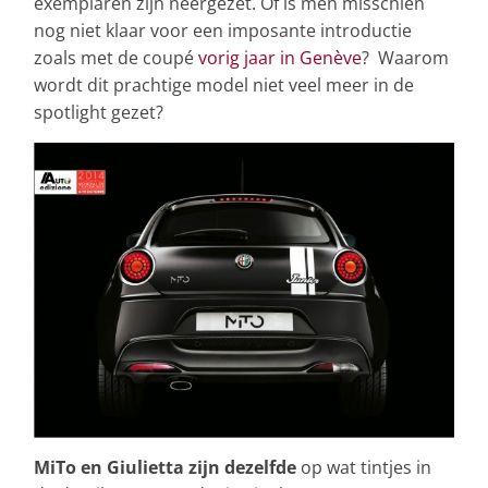
exemplaren zijn neergezet. Of is men misschien
nog niet klaar voor een imposante introductie
zoals met de coupé
vorig jaar in Genève
? Waarom
wordt dit prachtige model niet veel meer in de
spotlight gezet?
MiTo en Giulietta zijn dezelfde
op wat tintjes in