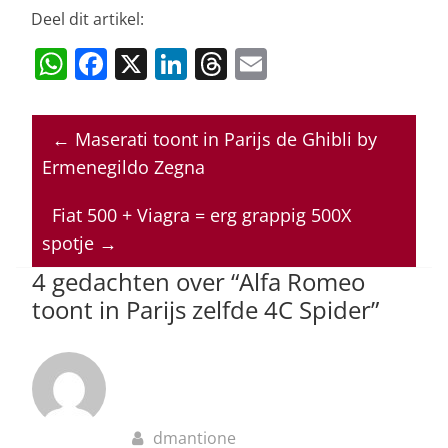
Deel dit artikel:
W
F
X
Li
T
E
h
a
n
h
m
at
c
k
re
ai
←
Maserati toont in Parijs de Ghibli by
s
e
e
a
l
Ermenegildo Zegna
A
b
dI
d
p
o
n
s
Fiat 500 + Viagra = erg grappig 500X
spotje
→
p
o
4 gedachten over “
Alfa Romeo
k
toont in Parijs zelfde 4C Spider
”
dmantione