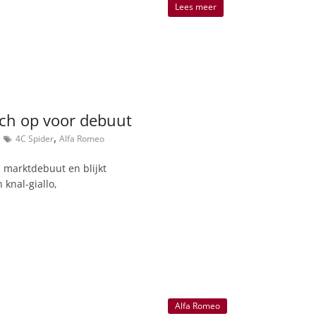
Lees meer
ich op voor debuut
,
4C Spider
Alfa Romeo
n marktdebuut en blijkt
 knal-giallo,
Alfa Romeo