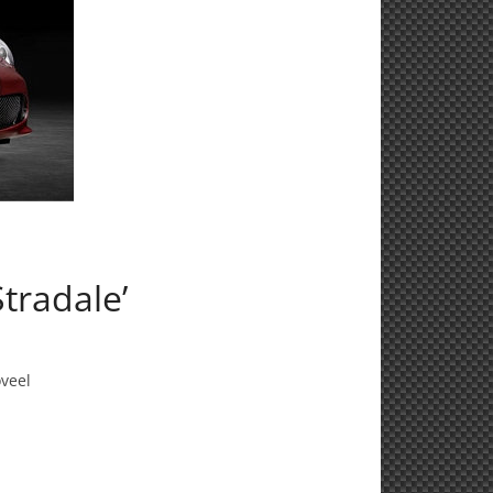
tradale’
oveel