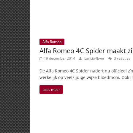
Alfa Romeo
Alfa Romeo 4C Spider maakt z
19 december 2014
Lancia4Ever
3 reacties
De Alfa Romeo 4C Spider nadert nu officieel z’
werkelijk op veelzijdige wijze bloedmooi. Ook in
Lees meer