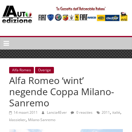
Spring
naar
inhoud
Auto
Edizione
La
Gazetta
dell'Automobile
Alfa Romeo
Overige
Italiana
Alfa Romeo ‘wint’
|
Italiaans
negende Coppa Milano-
autonieuws
Sanremo
&
lifestyle
,
,
14 maart 2011
Lancia4Ever
0 reacties
2011
italië
,
klassieker
Milano-Sanremo