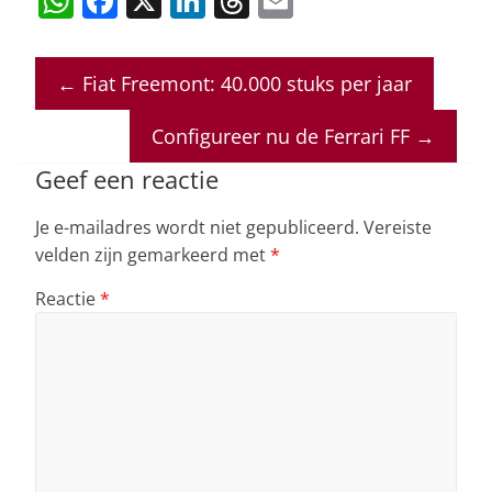
W
F
X
Li
T
E
h
a
n
h
m
at
c
k
re
ai
←
Fiat Freemont: 40.000 stuks per jaar
s
e
e
a
l
A
b
dI
d
Configureer nu de Ferrari FF
→
p
o
n
s
Geef een reactie
p
o
Je e-mailadres wordt niet gepubliceerd.
Vereiste
k
velden zijn gemarkeerd met
*
Reactie
*