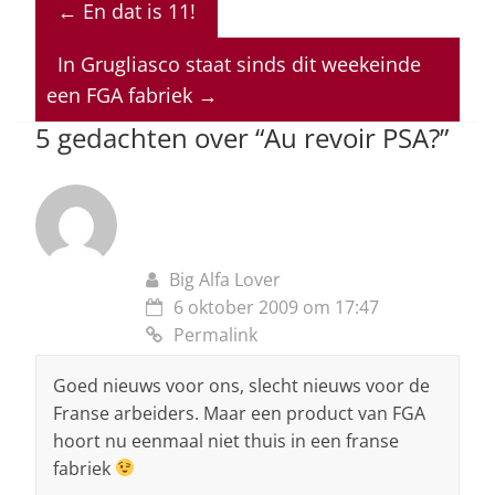
←
En dat is 11!
s
e
e
a
l
A
b
dI
d
In Grugliasco staat sinds dit weekeinde
p
o
n
s
een FGA fabriek
→
p
o
5 gedachten over “
Au revoir PSA?
”
k
Big Alfa Lover
6 oktober 2009 om 17:47
Permalink
Goed nieuws voor ons, slecht nieuws voor de
Franse arbeiders. Maar een product van FGA
hoort nu eenmaal niet thuis in een franse
fabriek