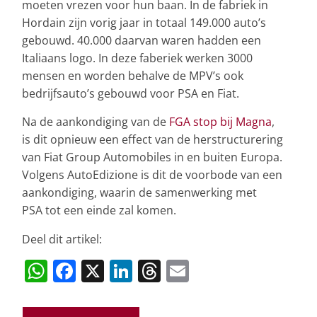
moeten vrezen voor hun baan. In de fabriek in
Hordain zijn vorig jaar in totaal 149.000 auto’s
gebouwd. 40.000 daarvan waren hadden een
Italiaans logo. In deze faberiek werken 3000
mensen en worden behalve de MPV’s ook
bedrijfsauto’s gebouwd voor PSA en Fiat.
Na de aankondiging van de
FGA stop bij Magna
,
is dit opnieuw een effect van de herstructurering
van Fiat Group Automobiles in en buiten Europa.
Volgens AutoEdizione is dit de voorbode van een
aankondiging, waarin de samenwerking met
PSA tot een einde zal komen.
Deel dit artikel:
W
F
X
Li
T
E
h
a
n
h
m
at
c
k
re
ai