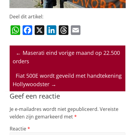
Deel dit artikel:
W
F
X
Li
T
E
h
a
n
h
m
at
c
k
re
ai
←
Maserati eind vorige maand op 22.500
s
e
e
a
l
orders
A
b
dI
d
p
o
n
s
Fiat 500E wordt geveild met handtekening
Hollywoodster
→
p
o
k
Geef een reactie
Je e-mailadres wordt niet gepubliceerd.
Vereiste
velden zijn gemarkeerd met
*
Reactie
*