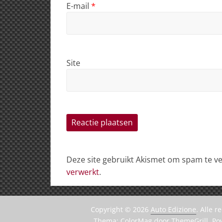
E-mail
*
Site
Deze site gebruikt Akismet om spam te 
verwerkt
.
Copyright © 2026
Auto Edizione
. Alle 
Thema:
ColorMag
door ThemeGrill. P