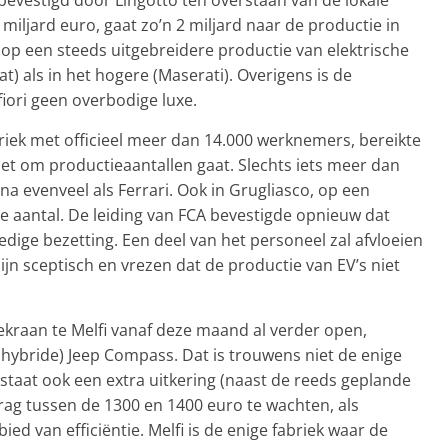
miljard euro, gaat zo’n 2 miljard naar de productie in
n op een steeds uitgebreidere productie van elektrische
t) als in het hogere (Maserati). Overigens is de
iori geen overbodige luxe.
riek met officieel meer dan 14.000 werknemers, bereikte
het om productieaantallen gaat. Slechts iets meer dan
jna evenveel als Ferrari. Ook in Grugliasco, op een
e aantal. De leiding van FCA bevestigde opnieuw dat
ledige bezetting. Een deel van het personeel zal afvloeien
n sceptisch en vrezen dat de productie van EV’s niet
kraan te Melfi vanaf deze maand al verder open,
 (hybride) Jeep Compass. Dat is trouwens niet de enige
staat ook een extra uitkering (naast de reeds geplande
ag tussen de 1300 en 1400 euro te wachten, als
ed van efficiëntie. Melfi is de enige fabriek waar de