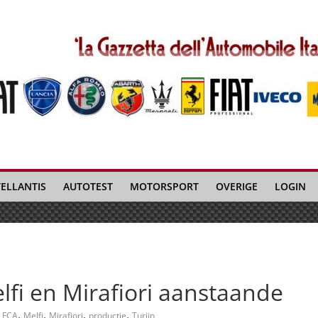
TELLANTIS
AUTOTEST
MOTORSPORT
OVERIGE
LOGIN
lfi en Mirafiori aanstaande
,
,
,
,
FCA
Melfi
Mirafiori
productie
Turijn