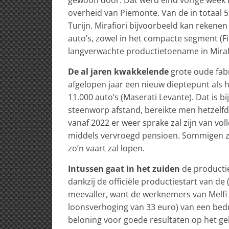
overheid van Piemonte. Van de in totaal 5 
Turijn. Mirafiori bijvoorbeeld kan rekene
auto’s, zowel in het compacte segment (Fia
langverwachte productietoename in Miraf
De al jaren kwakkelende
grote
oude fab
afgelopen jaar een nieuw dieptepunt als 
11.000 auto’s (Maserati Levante). Dat is bi
steenworp afstand, bereikte men hetzelfd
vanaf 2022 er weer sprake zal zijn van vol
middels vervroegd pensioen. Sommigen zij
zo’n vaart zal lopen.
Intussen gaat in het zuiden
de productie
dankzij de officiële productiestart van de
meevaller, want de werknemers van Melfi 
loonsverhoging van 33 euro) van een bedr
beloning voor goede resultaten op het gebi