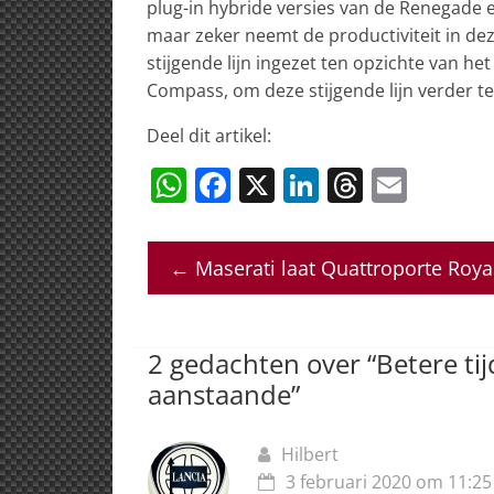
plug-in hybride versies van de Renegad
maar zeker neemt de productiviteit in deze
stijgende lijn ingezet ten opzichte van he
Compass, om deze stijgende lijn verder t
Deel dit artikel:
W
F
X
Li
T
E
h
a
n
h
m
at
c
k
re
ai
←
Maserati laat Quattroporte Roya
s
e
e
a
l
A
b
dI
d
p
o
n
s
2 gedachten over “
Betere ti
p
o
aanstaande
”
k
Hilbert
3 februari 2020 om 11:25