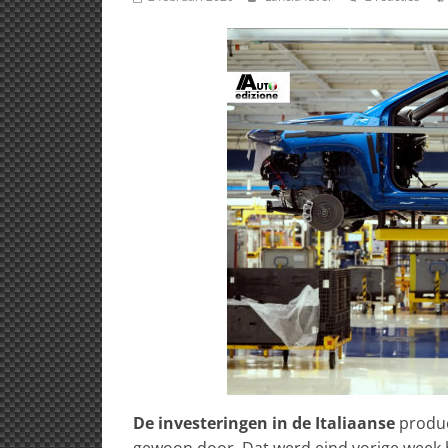
De investeringen in de Italiaanse
produc
gewoon door. Dat werd eind vorige week b