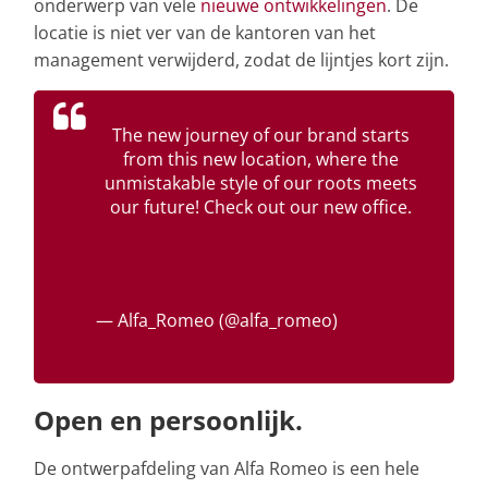
onderwerp van vele
nieuwe ontwikkelingen
. De
locatie is niet ver van de kantoren van het
management verwijderd, zodat de lijntjes kort zijn.
The new journey of our brand starts
from this new location, where the
unmistakable style of our roots meets
our future! Check out our new office.
https://t.co/WDic23a75P
#ProudlyAlfaRomeo
#AlfaRomeo
pic.twitter.com/wQbzq24rvG
— Alfa_Romeo (@alfa_romeo)
April 21,
2021
Open en persoonlijk.
De ontwerpafdeling van Alfa Romeo is een hele