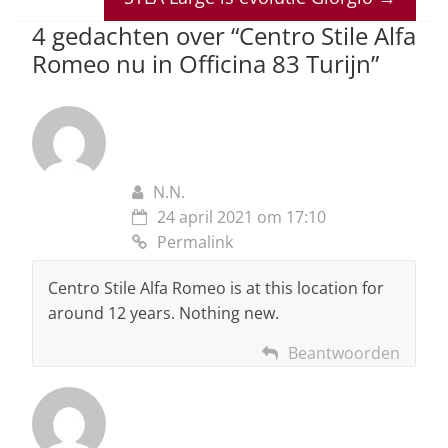
p
o
n
s
p
o
4 gedachten over “
Centro Stile Alfa
Romeo nu in Officina 83 Turijn
”
k
N.N.
24 april 2021 om 17:10
Permalink
Centro Stile Alfa Romeo is at this location for
around 12 years. Nothing new.
Beantwoorden