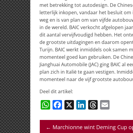
met betrekking tot autodesign. De Chine
letterlijk inkopen, vandaar het besluit om 
weg en is van plan om van vijfde autobouw
in de wereld. BAIC verkocht afgelopen jaar 
dit aantal vervijfvoudigd hebben. Het ont
de grootste uitdagingen en daarom opent
Turijn. BAIC werkt inmiddels ook samen m
momenteel goed kan gebruiken. De Chine
Jianghuai Automobile (JAC) ging BAIC al e
plan zich in Italië te gaan vestigen. Inmid
momenteel naar de vijf grootste autobou
Deel dit artikel:
W
F
X
Li
T
E
h
a
n
h
m
at
c
k
re
ai
←
Marchionne wint Deming Cup op