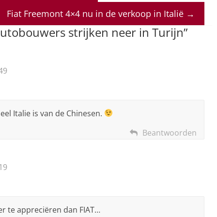
Fiat Freemont 4×4 nu in de verkoop in Italië
→
utobouwers strijken neer in Turijn
”
49
l Italie is van de Chinesen.
Beantwoorden
19
er te appreciëren dan FIAT…