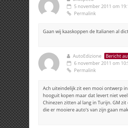
5 november 2011 om 19:
Permalink
Gaan wij kaaskoppen de Italianen al dict
AutoEdizione
Bericht au
6 november 2011 om 10:
Permalink
Ach uiteindelijk zit een mooi ontwerp in
hooguit kopen maar dat levert niet vee
Chinezen zitten al lang in Turijn. GM zit
die er mooiere auto’s van zijn gaan ma