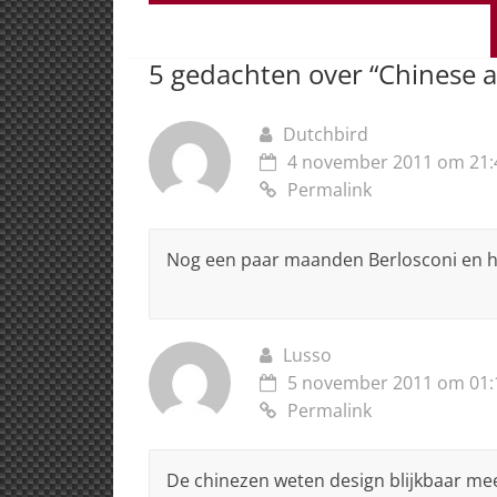
s
e
e
a
l
A
b
dI
d
p
o
n
s
5 gedachten over “
Chinese a
p
o
k
Dutchbird
4 november 2011 om 21:
Permalink
Nog een paar maanden Berlosconi en hee
Lusso
5 november 2011 om 01:
Permalink
De chinezen weten design blijkbaar me