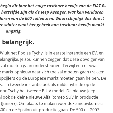
begin dit jaar het enige tastbare bewijs van de FIAT B-
 hetzelfde zijn als de Jeep Avenger, wat kan verklaren
en van de 600 zullen zien. Waarschijnlijk dus direct
deze winter want het gebrek aan tastbaar bewijs maakt
angstig.
 belangrijk.
it het Poolse Tychy, is in eerste instantie een EV, en
langrijke. Je zou kunnen zeggen dat deze opvolger van
0 zal moeten gaan ondersteunen. Terwijl een nieuwe
nse markt opnieuw naar zich toe zal moeten gaan trekken,
oopcijfers op de Europese markt moeten gaan helpen. De
al in tweede instantie ook als milde hybride op de
oor Tychy het tweede B-UV model. De nieuwe Jeep
zal ook de kleine nieuwe Alfa Romeo SUV in productie
en (Junior?). Om plaats te maken voor deze nieuwkomers
00 en de Ypsilon uit productie gaan. De 500 uit 2007