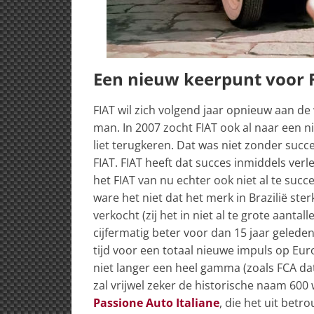
Een nieuw keerpunt voor 
FIAT wil zich volgend jaar opnieuw aan d
man. In 2007 zocht FIAT ook al naar een 
liet terugkeren. Dat was niet zonder suc
FIAT. FIAT heeft dat succes inmiddels ver
het FIAT van nu echter ook niet al te succ
ware het niet dat het merk in Brazilië ste
verkocht (zij het in niet al te grote aanta
cijfermatig beter voor dan 15 jaar gelede
tijd voor een totaal nieuwe impuls op Eu
niet langer een heel gamma (zoals FCA da
zal vrijwel zeker de historische naam 600
Passione Auto Italiane
, die het uit bet