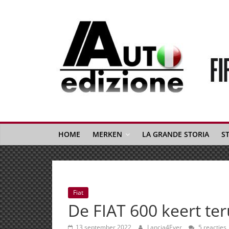
Spring
naar
inhoud
Auto
Edizione
La
Gazetta
HOME
MERKEN
LA GRANDE STORIA
S
dell'Automobile
Italiana
|
Italiaans
Fiat
autonieuws
De FIAT 600 keert te
&
lifestyle
13 september 2022
Lancia4Ever
5 reacties