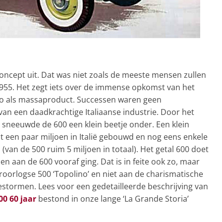
concept uit. Dat was niet zoals de meeste mensen zullen
1955. Het zegt iets over de immense opkomst van het
to als massaproduct. Successen waren geen
van een daadkrachtige Italiaanse industrie. Door het
 sneeuwde de 600 een klein beetje onder. Een klein
t een paar miljoen in Italië gebouwd en nog eens enkele
 (van de 500 ruim 5 miljoen in totaal). Het getal 600 doet
 aan de 600 vooraf ging. Dat is in feite ook zo, maar
roorlogse 500 ‘Topolino’ en niet aan de charismatische
estormen. Lees voor een gedetailleerde beschrijving van
00 60 jaar
bestond in onze lange ‘La Grande Storia’