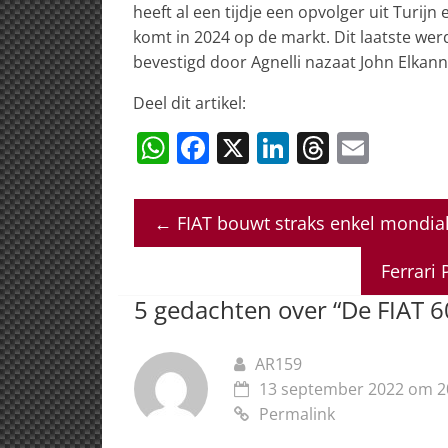
heeft al een tijdje een opvolger uit Turijn
komt in 2024 op de markt. Dit laatste w
bevestigd door Agnelli nazaat John Elkann
Deel dit artikel:
W
F
X
Li
T
E
h
a
n
h
m
at
c
k
re
ai
←
FIAT bouwt straks enkel mondia
s
e
e
a
l
A
b
dI
d
Ferrari
p
o
n
s
5 gedachten over “
De FIAT 6
p
o
k
AR159
13 september 2022 om 2
Permalink