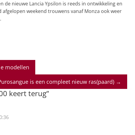
 en de nieuwe Lancia Ypsilon is reeds in ontwikkeling en
erd afgelopen weekend trouwens vanaf Monza ook weer
.
le modellen
 Purosangue is een compleet nieuw ras(paard)
→
00 keert terug
”
0:36