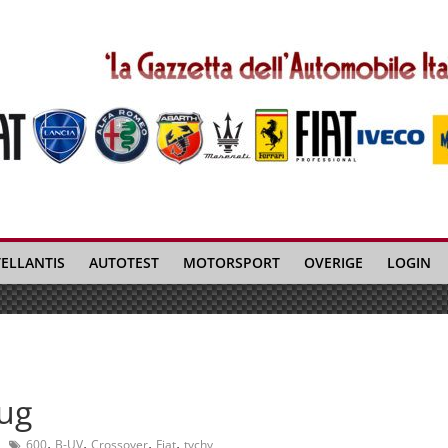
TELLANTIS
AUTOTEST
MOTORSPORT
OVERIGE
LOGIN
rug
,
,
,
,
600
B-UV
Crossover
Fiat
tychy