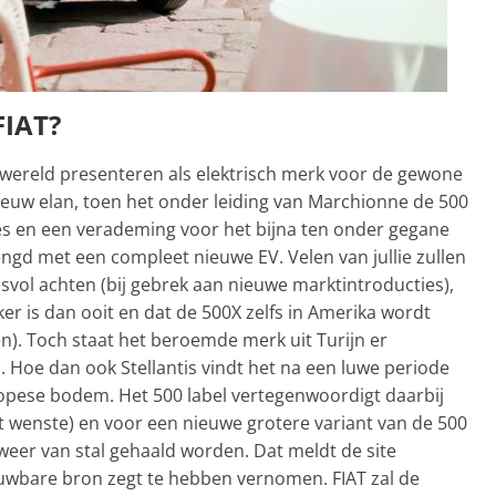
FIAT?
e wereld presenteren als elektrisch merk voor de gewone
nieuw elan, toen het onder leiding van Marchionne de 500
ces en een verademing voor het bijna ten onder gegane
lengd met een compleet nieuwe EV. Velen van jullie zullen
esvol achten (bij gebrek aan nieuwe marktintroducties),
rker is dan ooit en dat de 500X zelfs in Amerika wordt
llen). Toch staat het beroemde merk uit Turijn er
n. Hoe dan ook Stellantis vindt het na een luwe periode
ropese bodem. Het 500 label vertegenwoordigt daarbij
t wenste) en voor een nieuwe grotere variant van de 500
 weer van stal gehaald worden. Dat meldt de site
rouwbare bron zegt te hebben vernomen. FIAT zal de