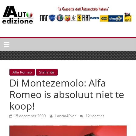
Spring
naar
inhoud
Auto
Edizione
La
Gazetta
dell'Automobile
Alfa Romeo
Stellantis
Italiana
Di Montezemolo: Alfa
|
Italiaans
Romeo is absoluut niet te
autonieuws
koop!
&
lifestyle
15 december 2009
Lancia4Ever
12 reacties