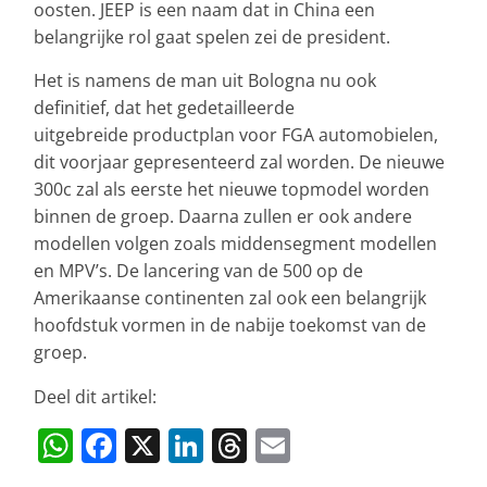
oosten. JEEP is een naam dat in China een
belangrijke rol gaat spelen zei de president.
Het is namens de man uit Bologna nu ook
definitief, dat het gedetailleerde
uitgebreide productplan voor FGA automobielen,
dit voorjaar gepresenteerd zal worden. De nieuwe
300c zal als eerste het nieuwe topmodel worden
binnen de groep. Daarna zullen er ook andere
modellen volgen zoals middensegment modellen
en MPV’s. De lancering van de 500 op de
Amerikaanse continenten zal ook een belangrijk
hoofdstuk vormen in de nabije toekomst van de
groep.
Deel dit artikel:
W
F
X
Li
T
E
h
a
n
h
m