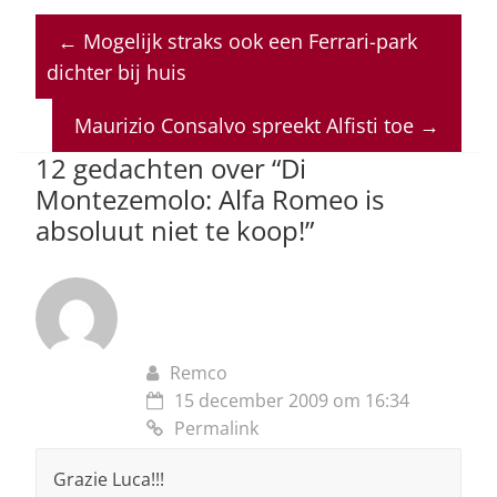
at
c
k
re
ai
←
Mogelijk straks ook een Ferrari-park
s
e
e
a
l
dichter bij huis
A
b
dI
d
p
o
n
s
Maurizio Consalvo spreekt Alfisti toe
→
p
o
12 gedachten over “
Di
Montezemolo: Alfa Romeo is
k
absoluut niet te koop!
”
Remco
15 december 2009 om 16:34
Permalink
Grazie Luca!!!