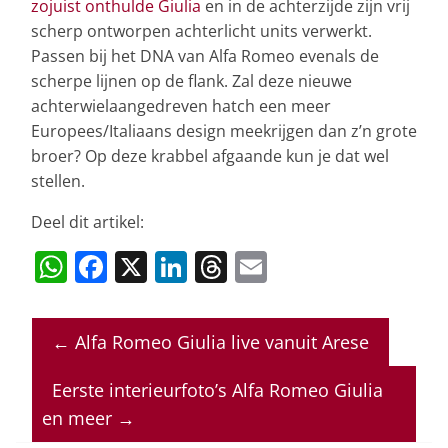
zojuist onthulde Giulia
en in de achterzijde zijn vrij
scherp ontworpen achterlicht units verwerkt.
Passen bij het DNA van Alfa Romeo evenals de
scherpe lijnen op de flank. Zal deze nieuwe
achterwielaangedreven hatch een meer
Europees/Italiaans design meekrijgen dan z’n grote
broer? Op deze krabbel afgaande kun je dat wel
stellen.
Deel dit artikel:
W
F
X
Li
T
E
h
a
n
h
m
at
c
k
re
ai
←
Alfa Romeo Giulia live vanuit Arese
s
e
e
a
l
A
b
dI
d
Eerste interieurfoto’s Alfa Romeo Giulia
p
o
n
s
en meer
→