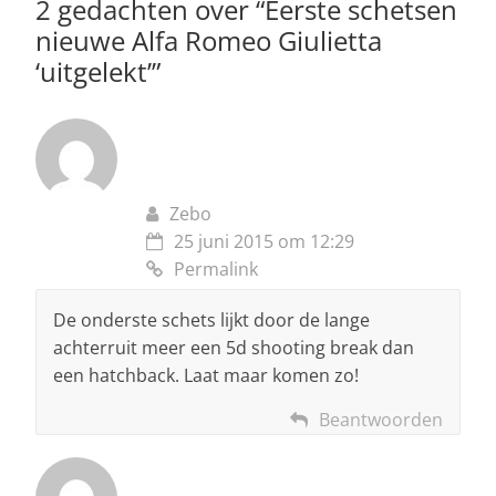
p
o
2 gedachten over “
Eerste schetsen
nieuwe Alfa Romeo Giulietta
k
‘uitgelekt’
”
Zebo
25 juni 2015 om 12:29
Permalink
De onderste schets lijkt door de lange
achterruit meer een 5d shooting break dan
een hatchback. Laat maar komen zo!
Beantwoorden