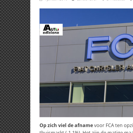
Op zich viel de afname
voor FCA ten opz
thuismarkt (-1,1%). Het zijn de matige ma