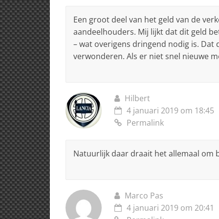
Een groot deel van het geld van de ver
aandeelhouders. Mij lijkt dat dit geld
– wat overigens dringend nodig is. Dat
verwonderen. Als er niet snel nieuwe m
Hilbert
4 januari 2019 om 18:45
Permalink
Natuurlijk daar draait het allemaal om b
Marco Pas
4 januari 2019 om 20:41