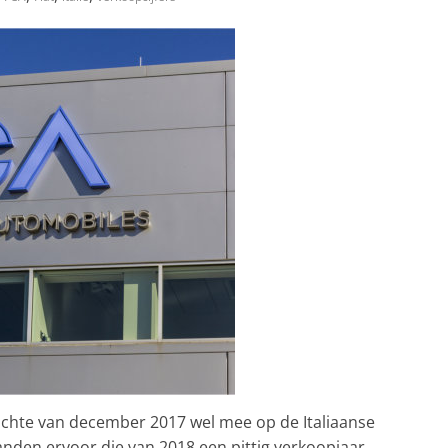
ichte van december 2017 wel mee op de Italiaanse
anden ervoor die van 2018 een pittig verkoopjaar