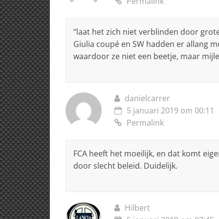
Permalink
“laat het zich niet verblinden door gro
Giulia coupé en SW hadden er allang mo
waardoor ze niet een beetje, maar mijl
danielcarrer
5 januari 2019 om 00:11
Permalink
FCA heeft het moeilijk, en dat komt eigen
door slecht beleid. Duidelijk.
Hilbert