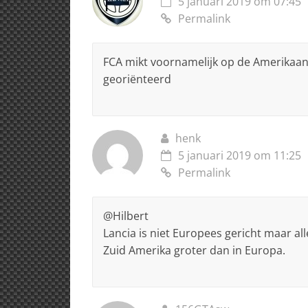
5 januari 2019 om 07:45
Permalink
FCA mikt voornamelijk op de Amerikaans
georiënteerd
henk
5 januari 2019 om 11:25
Permalink
@Hilbert
Lancia is niet Europees gericht maar all
Zuid Amerika groter dan in Europa.