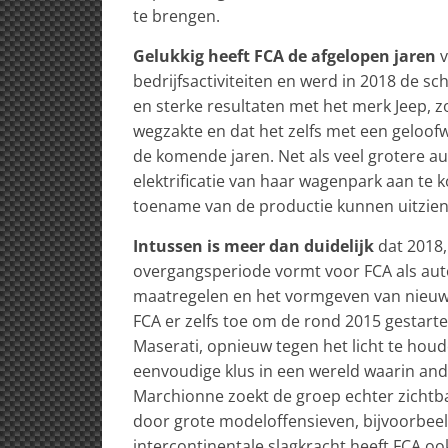
te brengen.
Gelukkig heeft FCA de afgelopen jaren
v
bedrijfsactiviteiten en werd in 2018 de s
en sterke resultaten met het merk Jeep, z
wegzakte en dat het zelfs met een geloof
de komende jaren. Net als veel grotere 
elektrificatie van haar wagenpark aan te 
toename van de productie kunnen uitzien 
Intussen is meer dan duidelijk
dat 2018,
overgangsperiode vormt voor FCA als aut
maatregelen en het vormgeven van nieuw 
FCA er zelfs toe om de rond 2015 gestarte
Maserati, opnieuw tegen het licht te ho
eenvoudige klus in een wereld waarin ande
Marchionne zoekt de groep echter zichtbaa
door grote modeloffensieven, bijvoorbee
intercontinentale slagkracht heeft FCA oo