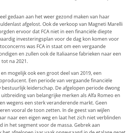
eel gedaan aan het weer gezond maken van haar
chuldenlast afgelost. Ook de verkoop van Magneti Marelli
orgden ervoor dat FCA niet in een financiële diepte
waardig investeringsplan voor de dag kon komen voor
autoconcerns was FCA in staat om een vergaande
kondigen en zullen ook de Italiaanse fabrieken naar een
tot na 2021.
 en mogelijk ook een groot deel van 2019, een
oproducent. Een periode van vergaande financiële
bestuurlijk leiderschap. De afgelopen periode dwong
 uitbreiding van belangrijke merken als Alfa Romeo en
uden wegens een sterk veranderende markt. Geen
ren vooral de toon zetten. In de geest van wijlen
r naar een eigen weg en laat het zich niet verblinden
ld in het segment voor de massa. Gebrek aan
k het afgelopen jaar vaak ongevraagd in de etalage gezet