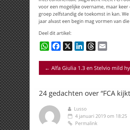
voor een mogelijke overname, maar keer 
groep zelfstandig de toekomst in kan. We
jaar alvast een begin mag vormen van die
Deel dit artikel:
W
F
X
Li
T
E
h
a
n
h
m
at
c
k
re
ai
←
Alfa Giulia 1.3 en Stelvio mild h
s
e
e
a
l
A
b
dI
d
p
o
n
s
24 gedachten over “
FCA kijk
p
o
k
Lusso
4 januari 2019 om 18:25
Permalink