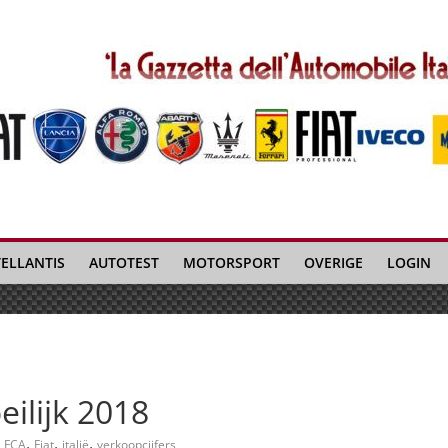
TELLANTIS
AUTOTEST
MOTORSPORT
OVERIGE
LOGIN
eilijk 2018
,
,
,
FCA
Fiat
italië
verkoopcijfers