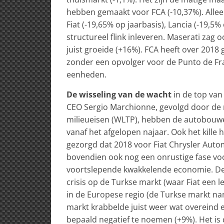
hebben gemaakt voor FCA (-10,37%). Alleen 
Fiat (-19,65% op jaarbasis), Lancia (-19,5%
structureel flink inleveren. Maserati zag o
juist groeide (+16%). FCA heeft over 2018 
zonder een opvolger voor de Punto de Fra
eenheden.
De wisseling van de wacht
in de top van 
CEO Sergio Marchionne, gevolgd door de 
milieueisen (WLTP), hebben de autobouwer 
vanaf het afgelopen najaar. Ook het kill
gezorgd dat 2018 voor Fiat Chrysler Aut
bovendien ook nog een onrustige fase voo
voortslepende kwakkelende economie. De 
crisis op de Turkse markt (waar Fiat een l
in de Europese regio (de Turkse markt na
markt krabbelde juist weer wat overeind
bepaald negatief te noemen (+9%). Het is 