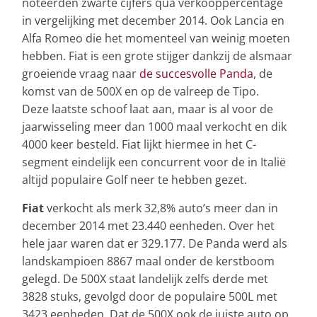
noteerden zwarte cijfers qua verkooppercentage
in vergelijking met december 2014. Ook Lancia en
Alfa Romeo die het momenteel van weinig moeten
hebben. Fiat is een grote stijger dankzij de alsmaar
groeiende vraag naar
de succesvolle Panda
, de
komst van de 500X en op de valreep de Tipo.
Deze laatste schoof laat aan, maar is al voor de
jaarwisseling meer dan 1000 maal verkocht en dik
4000 keer besteld. Fiat lijkt hiermee in het C-
segment eindelijk een concurrent voor de in Italië
altijd populaire Golf neer te hebben gezet.
Fiat
verkocht als merk 32,8% auto’s meer dan in
december 2014 met 23.440 eenheden. Over het
hele jaar waren dat er 329.177. De Panda werd als
landskampioen 8867 maal onder de kerstboom
gelegd. De 500X staat landelijk zelfs derde met
3828 stuks, gevolgd door de populaire 500L met
3423 eenheden. Dat de 500X ook de juiste auto op