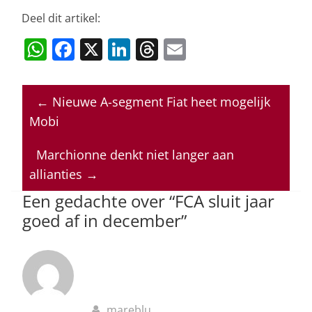
Deel dit artikel:
W
F
X
Li
T
E
h
a
n
h
m
at
c
k
re
ai
←
Nieuwe A-segment Fiat heet mogelijk
s
e
e
a
l
Mobi
A
b
dI
d
p
o
n
s
Marchionne denkt niet langer aan
allianties
→
p
o
Een gedachte over “
FCA sluit jaar
k
goed af in december
”
mareblu