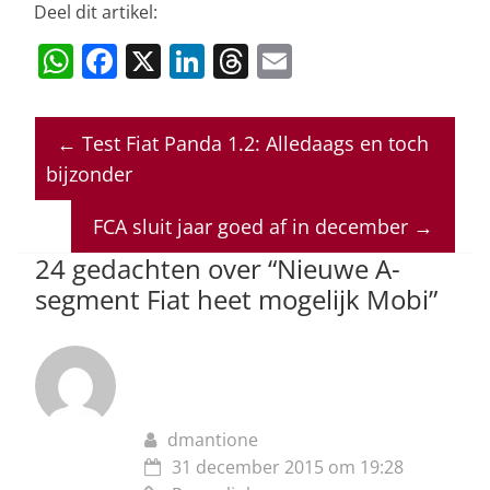
Deel dit artikel:
W
F
X
Li
T
E
h
a
n
h
m
at
c
k
re
ai
←
Test Fiat Panda 1.2: Alledaags en toch
s
e
e
a
l
bijzonder
A
b
dI
d
p
o
n
s
FCA sluit jaar goed af in december
→
p
o
24 gedachten over “
Nieuwe A-
segment Fiat heet mogelijk Mobi
”
k
dmantione
31 december 2015 om 19:28