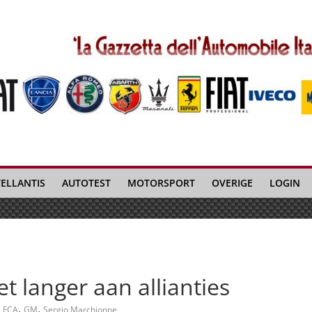
TELLANTIS
AUTOTEST
MOTORSPORT
OVERIGE
LOGIN
 langer aan allianties
,
,
FCA
GM
Sergio Marchionne