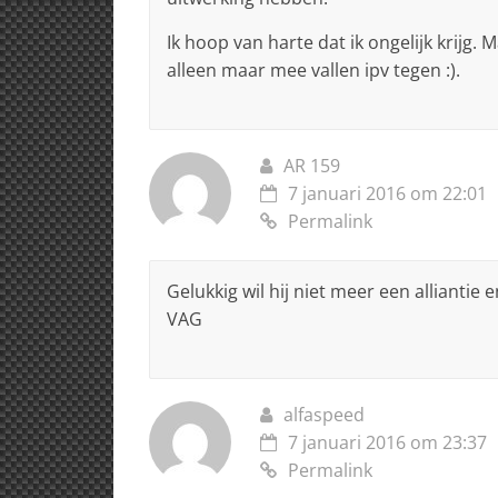
Ik hoop van harte dat ik ongelijk krijg.
alleen maar mee vallen ipv tegen :).
AR 159
7 januari 2016 om 22:01
Permalink
Gelukkig wil hij niet meer een alliantie
VAG
alfaspeed
7 januari 2016 om 23:37
Permalink