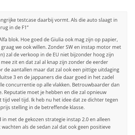
grijke testcase daarbij vormt. Als die auto slaagt in
erug in de F1”
lfa blok. Hoe goed de Giulia ook mag zijn op papier,
e graag we ook willen. Zonder SW en instap motor met
) zal de verkoop in de EU niet bijzonder hoog zijn
 mee zit en dat zal al knap zijn zonder de eerder
 de aantallen maar dat zal ook een pittige uitdaging
uitse 3 en de jappaners die daar goed in het zadel
lle concurrentie op alle vlakken. Betrouwbaarder dan
e. Reputatie moet je hebben en die zal opnieuw
d veel tijd. Ik heb nu het idee dat ze dichter tegen
rijs stelling in de betreffende klasse.
d in met de gekozen strategie instap 2.0 en alleen
t wachten als de sedan zal dat ook geen positieve