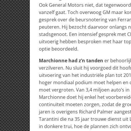
Ook General Motors niet, dat tegenwoordi
vanzelf gaat. Toch overwoog GM maar kort
gesprek over de beursnotering van Ferrari
peuteren. Hij bezocht daarvoor onlangs 
stadsgenoot. Een intensief gesprek met C
uitvoerig hebben besproken met haar top
optie beoordeeld.
Marchionne had z’n tanden
er behoorlij
verzilveren. Nu sluit hij voorgoed dit hoo
uitvoering van het industriële plan tot 20
hoger mondiaal podium moet helpen en de 
moet vergroten. Van 3,4 miljoen auto’s in
Marchionne doet hij enkel het voorbereiden
continuïteit moeten zorgen, zodat de gro
jaren is overigens Richard Palmer aangeste
Tarantini die na 35 jaar trouwe dienst uit
in donkere trui, hoe de plannen zich ontvou