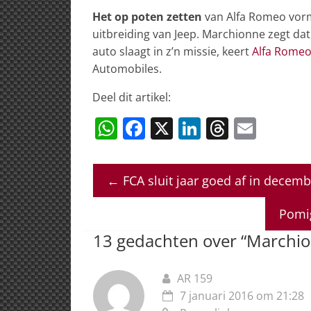
Het op poten zetten
van Alfa Romeo vormt
uitbreiding van Jeep. Marchionne zegt dat 
auto slaagt in z’n missie, keert
Alfa Romeo 
Automobiles.
Deel dit artikel:
W
F
X
Li
T
E
h
a
n
h
m
at
c
k
re
ai
←
FCA sluit jaar goed af in decemb
s
e
e
a
l
A
b
dI
d
Pomig
p
o
n
s
13 gedachten over “
Marchion
p
o
k
AR 159
7 januari 2016 om 21:28