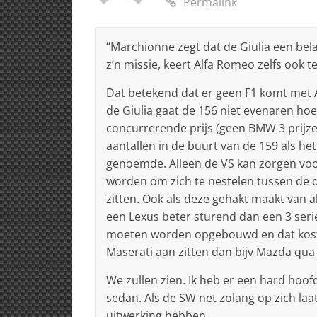
Permalink
“Marchionne zegt dat de Giulia een belan
z’n missie, keert Alfa Romeo zelfs ook t
Dat betekend dat er geen F1 komt met A
de Giulia gaat de 156 niet evenaren ho
concurrerende prijs (geen BMW 3 prijzen
aantallen in de buurt van de 159 als het
genoemde. Alleen de VS kan zorgen voor
worden om zich te nestelen tussen de d
zitten. Ook als deze gehakt maakt van a
een Lexus beter sturend dan een 3 seri
moeten worden opgebouwd en dat kost tij
Maserati aan zitten dan bijv Mazda qua p
We zullen zien. Ik heb er een hard hoof
sedan. Als de SW net zolang op zich laa
uitwerking hebben.