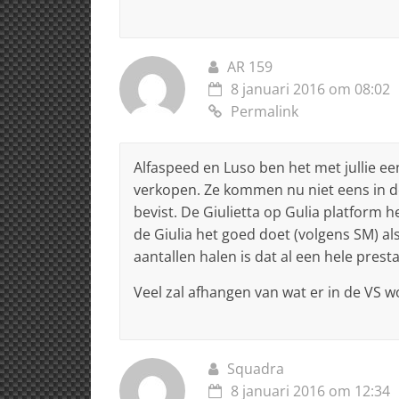
AR 159
8 januari 2016 om 08:02
Permalink
Alfaspeed en Luso ben het met jullie e
verkopen. Ze kommen nu niet eens in de
bevist. De Giulietta op Gulia platform he
de Giulia het goed doet (volgens SM) als
aantallen halen is dat al een hele presta
Veel zal afhangen van wat er in de VS 
Squadra
8 januari 2016 om 12:34