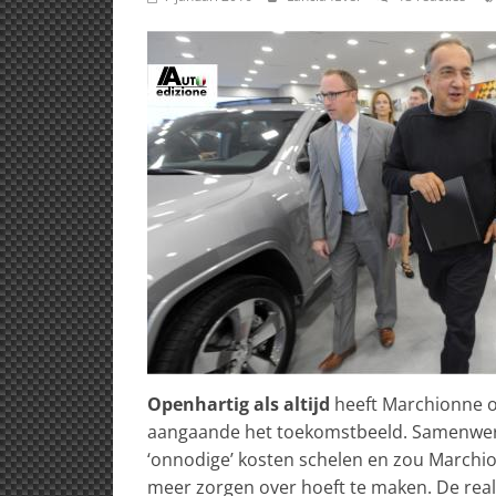
Openhartig als altijd
heeft Marchionne o
aangaande het toekomstbeeld. Samenwerk
‘onnodige’ kosten schelen en zou Marchio
meer zorgen over hoeft te maken. De reali