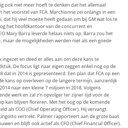
g ook niet meer hoeft te denken dat het allemaal
 het voorstel van FCA. Marchionne zei onlangs in een
, dat hij veel moeite heeft gedaan om bij GM wat los te
nog het hoofdkantoor van de concurrent en
EO Mary Barra leverde helaas niets op. Barra zou het
, maar de mogelijkheden werden niet als een goede
k ingezet en deed er alles aan om deze kans te
fdstuk. De focus ligt naar eigen zeggen enkel nog op de
18 dat in 2014 is gepresenteerd. Een plan dat FCA op een
kans op overleven op de langere termijn, aanzienlijk
 2014 naar een kleine 7 miljoen in 2018. Volgens
de werk en zal z’n opvolger ter zijner tijd voor de
ep kan blijven floreren. Met het oog op de komende
ld als COO (Chief Operating Officer). Hij vervangt
 Lingotto vertrekt. Palmer rapporteert aan de grote baas
wen en blijft ook actief als CFO (Chief Financial Officer).