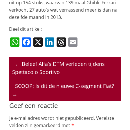
uit op 154 stuks, waarvan 139 maal Ghibli. Ferrari
verkocht 27 auto’s wat verrassend meer is dan na
dezelfde maand in 2013.
Deel dit artikel:
W
F
X
Li
T
E
h
a
n
h
m
at
c
k
re
ai
←
Beleef Alfa’s DTM verleden tijdens
s
e
e
a
l
Spettacolo Sportivo
A
b
dI
d
p
o
n
s
SCOOP: Is dit de nieuwe C-segment Fiat?
→
p
o
k
Geef een reactie
Je e-mailadres wordt niet gepubliceerd.
Vereiste
velden zijn gemarkeerd met
*