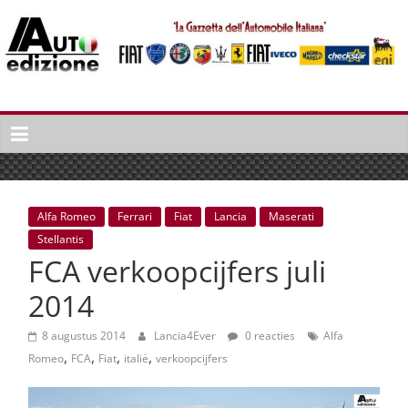
Spring
naar
inhoud
Auto
Edizione
La
Gazetta
dell'Automobile
Alfa Romeo
Ferrari
Fiat
Lancia
Maserati
Italiana
Stellantis
|
FCA verkoopcijfers juli
Italiaans
autonieuws
2014
&
lifestyle
8 augustus 2014
Lancia4Ever
0 reacties
Alfa
,
,
,
,
Romeo
FCA
Fiat
italië
verkoopcijfers