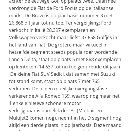
achter de eeuwige Golf op plaats twee. Daarmee
verdrong de Fiat de Ford Focus op de Italiaanse
markt. De Bravo is op jaar basis nummer 3 met
26.868 dit jaar tot nu toe. Ter vergelijking: Ford
verkocht in Italië 28.397 exemplaren en
Volkswagen verkocht maar liefst 37.658 Golfjes in
het land van Fiat. De grotere maar virtueel in
hetzelfde segment steeds populairder wordende
Lancia Delta, staat op plaats 5 met 868 exemplaren
op kenteken (14.637 tot nu toe gedurende dit jaar)
De kleine Fiat SUV Sedici, dat samen met Suzuki
tot stand komt, staat op plaats 7 met 765
verkopen. De in een moeilijke overgangsfase
verkerende Alfa Romeo 159, waarop nog maar net
1 enkele nieuwe schonere motor
verkrijgbaar is namelijk de TBI (Multiair en
MultiJet2 komen nog), neemt in het D segment nog
altijd een derde plaats in op jaarbasis. Deze maand