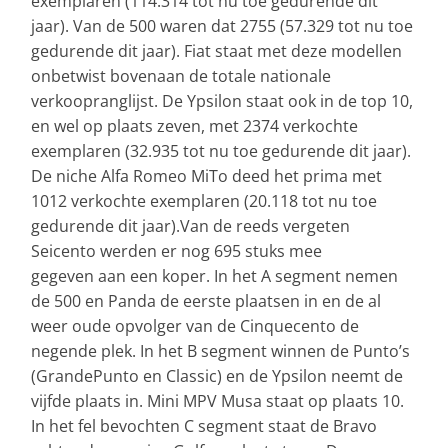
exemplaren (114.314 tot nu toe gedurende dit
jaar). Van de 500 waren dat 2755 (57.329 tot nu toe
gedurende dit jaar). Fiat staat met deze modellen
onbetwist bovenaan de totale nationale
verkoopranglijst. De Ypsilon staat ook in de top 10,
en wel op plaats zeven, met 2374 verkochte
exemplaren (32.935 tot nu toe gedurende dit jaar).
De niche Alfa Romeo MiTo deed het prima met
1012 verkochte exemplaren (20.118 tot nu toe
gedurende dit jaar).Van de reeds vergeten
Seicento werden er nog 695 stuks mee
gegeven aan een koper. In het A segment nemen
de 500 en Panda de eerste plaatsen in en de al
weer oude opvolger van de Cinquecento de
negende plek. In het B segment winnen de Punto’s
(GrandePunto en Classic) en de Ypsilon neemt de
vijfde plaats in. Mini MPV Musa staat op plaats 10.
In het fel bevochten C segment staat de Bravo