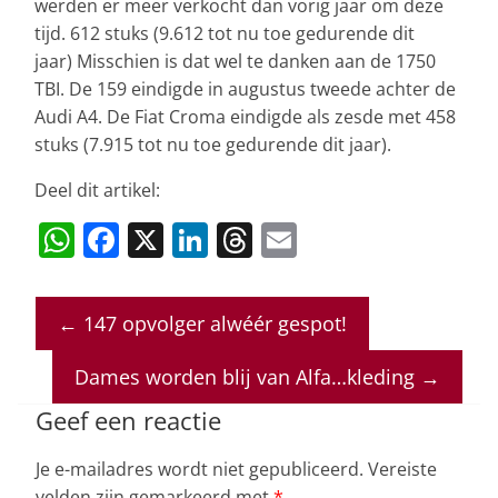
werden er meer verkocht dan vorig jaar om deze
tijd. 612 stuks (9.612 tot nu toe gedurende dit
jaar) Misschien is dat wel te danken aan de 1750
TBI. De 159 eindigde in augustus tweede achter de
Audi A4. De Fiat Croma eindigde als zesde met 458
stuks (7.915 tot nu toe gedurende dit jaar).
Deel dit artikel:
W
F
X
Li
T
E
h
a
n
h
m
at
c
k
re
ai
←
147 opvolger alwéér gespot!
s
e
e
a
l
A
b
dI
d
Dames worden blij van Alfa…kleding
→
p
o
n
s
Geef een reactie
p
o
Je e-mailadres wordt niet gepubliceerd.
Vereiste
k
velden zijn gemarkeerd met
*