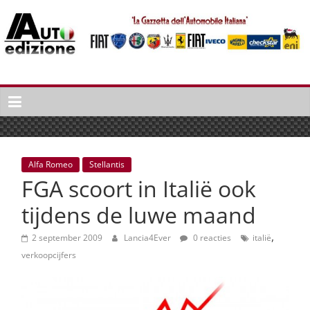
Spring
naar
inhoud
Auto
Edizione
La
Gazetta
dell'Automobile
Alfa Romeo
Stellantis
Italiana
FGA scoort in Italië ook
|
Italiaans
tijdens de luwe maand
autonieuws
,
&
2 september 2009
Lancia4Ever
0 reacties
italië
lifestyle
verkoopcijfers