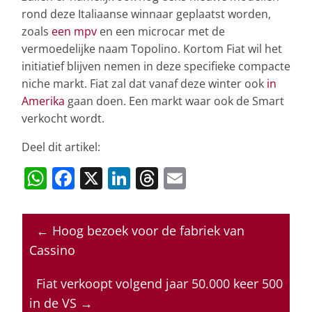
rond deze Italiaanse winnaar geplaatst worden,
zoals
een mpv
en een microcar met de
vermoedelijke naam Topolino. Kortom Fiat wil het
initiatief blijven nemen in deze specifieke compacte
niche markt. Fiat zal dat vanaf deze winter ook
in
Amerika
gaan doen. Een markt waar ook de Smart
verkocht wordt.
Deel dit artikel:
W
F
X
Li
T
E
h
a
n
h
m
at
c
k
re
ai
←
Hoog bezoek voor de fabriek van
s
e
e
a
l
Cassino
A
b
dI
d
p
o
n
s
Fiat verkoopt volgend jaar 50.000 keer 500
in de VS
→
p
o