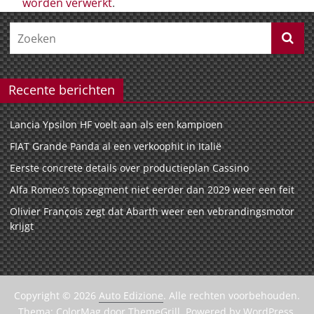
worden verwerkt
.
Recente berichten
Lancia Ypsilon HF voelt aan als een kampioen
FIAT Grande Panda al een verkoophit in Italië
Eerste concrete details over productieplan Cassino
Alfa Romeo’s topsegment niet eerder dan 2029 weer een feit
Olivier François zegt dat Abarth weer een vebrandingsmotor
krijgt
Copyright © 2026
Auto Edizione
. Alle rechten voorbehouden.
Thema:
ColorMag
door ThemeGrill. Powered by
WordPress
.