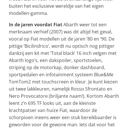
buiten het exclusieve wereldje van het eigen
modellen-gamma.
In de jaren voordat Fiat
Abarth weer tot een
merknaam verhief (2007) was dit altijd het geval,
vooral op Fiat modellen uit de jaren ’80 en ’90. De
pittige ‘Bicilindrico’, wordt nu optisch nog pittiger
dankzij een kit met ‘Total black’ 16 inch velgen met
Abarth logo’s, een dakspoiler, sportstoelen,
striping op de motorkap, donker dashboard,
sportpedalen en infotainment systeem Blue&Me
TomTom2 met touchscreen in kleur. Je kunt kiezen
uit twee lakkleuren, namelijk Rosso Sfrontato en
Nero Provocatore (briljante naam!). Kortom Abarth
leent z’n 695 TF looks uit, aan de kleinste
krachtpatser van huize Fiat, waardoor de
schorpioen ineens weer een stuk bereikbaarder is
geworden voor de gewone man. Iets dat voor het