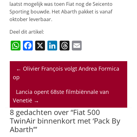
laatst mogelijk was toen Fiat nog de Seicento
Sporting bouwde. Het Abarth pakket is vanaf
oktober leverbaar.
Deel dit artikel:
W
F
X
Li
T
E
h
a
n
h
m
at
c
k
re
ai
←
Olivier François volgt Andrea Formica
s
e
e
a
l
op
A
b
dI
d
p
o
n
s
Lancia opent 68ste filmbiënnale van
Venetië
→
p
o
8 gedachten over “
Fiat 500
k
TwinAir binnenkort met ‘Pack By
Abarth’
”