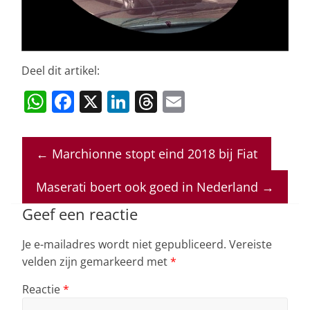
Deel dit artikel:
W
F
X
Li
T
E
h
a
n
h
m
at
c
k
re
ai
←
Marchionne stopt eind 2018 bij Fiat
s
e
e
a
l
A
b
dI
d
Maserati boert ook goed in Nederland
→
p
o
n
s
Geef een reactie
p
o
Je e-mailadres wordt niet gepubliceerd.
Vereiste
k
velden zijn gemarkeerd met
*
Reactie
*