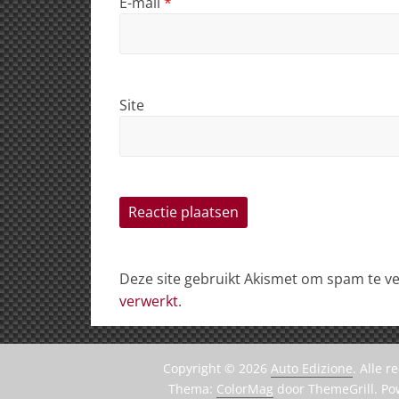
E-mail
*
Site
Deze site gebruikt Akismet om spam te 
verwerkt
.
Copyright © 2026
Auto Edizione
. Alle 
Thema:
ColorMag
door ThemeGrill. P