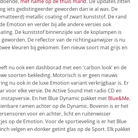
ldoende,
met name op de thuis markt
. De updates zitten
 nog iets gedistingeerder geworden dan ie al was. De
(gematteerd) metallic coating of zwart kunststof. De rand
de Emotion en verder bij alle andere versies ook
oating. De kunststof binnenzijde van de koplampen is
r geworden. De reflector van de richtingaanwijzer is nu
jn twee kleuren bij gekomen. Een nieuw soort mat grijs en
heeft nu ook een dashborad met een ‘carbon look’ en de
we soorten bekleding. Motorisch is er geen nieuws
ing nu ook in de luxe Emotion variant verkrijgbaar is. Er
ar voor elke versie. De Active Sound met radio CD en
e instapversie. En het Blue Dynamic pakket met
Blue&Me
,
ienbare ramen achter op de Dynamic. Bovenin is er het
sensoren voor en achter, licht en ruitenwisser
jes op de Emotion. Voor de sportieveling is er het Blue
inch velgen en donker getint glas op de Sport. Elk pakket