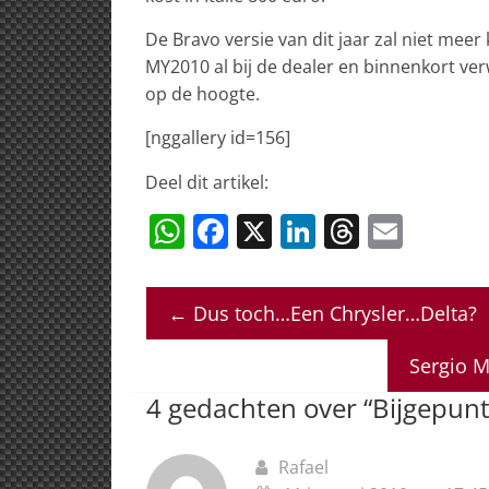
De Bravo versie van dit jaar zal niet meer 
MY2010 al bij de dealer en binnenkort ve
op de hoogte.
[nggallery id=156]
Deel dit artikel:
W
F
X
Li
T
E
h
a
n
h
m
at
c
k
re
ai
←
Dus toch…Een Chrysler…Delta?
s
e
e
a
l
A
b
dI
d
Sergio M
p
o
n
s
4 gedachten over “
Bijgepunt
p
o
k
Rafael