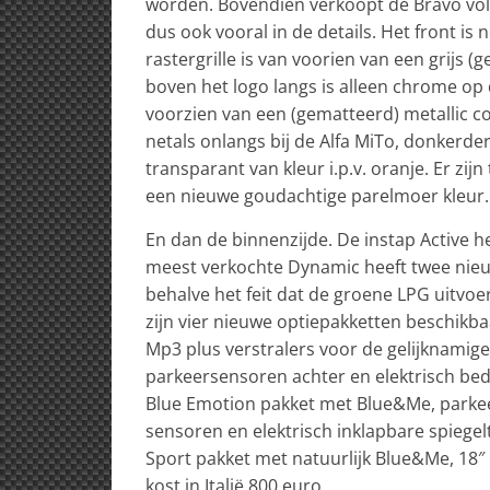
worden. Bovendien verkoopt de Bravo vo
dus ook vooral in de details. Het front is
rastergrille is van voorien van een grijs 
boven het logo langs is alleen chrome op 
voorzien van een (gematteerd) metallic c
netals onlangs bij de Alfa MiTo, donkerde
transparant van kleur i.p.v. oranje. Er zi
een nieuwe goudachtige parelmoer kleur.
En dan de binnenzijde. De instap Active 
meest verkochte Dynamic heeft twee nieu
behalve het feit dat de groene LPG uitvoer
zijn vier nieuwe optiepakketten beschikba
Mp3 plus verstralers voor de gelijknamig
parkeersensoren achter en elektrisch bed
Blue Emotion pakket met Blue&Me, parkeer
sensoren en elektrisch inklapbare spiegelt
Sport pakket met natuurlijk Blue&Me, 18″ 
kost in Italië 800 euro.