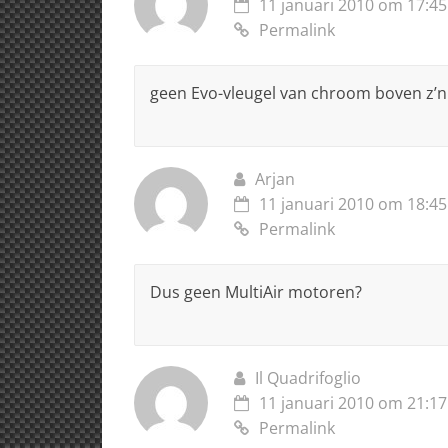
11 januari 2010 om 17:45
Permalink
geen Evo-vleugel van chroom boven z’n 
Arjan
11 januari 2010 om 18:45
Permalink
Dus geen MultiAir motoren?
Il Quadrifoglio
11 januari 2010 om 21:17
Permalink