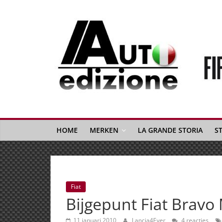
Spring
naar
inhoud
Auto
Edizione
La
Gazetta
HOME
MERKEN
LA GRANDE STORIA
S
dell'Automobile
Italiana
|
Italiaans
Fiat
autonieuws
Bijgepunt Fiat Bravo
&
lifestyle
11 januari 2010
Lancia4Ever
4 reacties