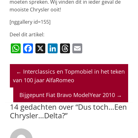
moeten spreken. Wij vinden dit in ieder geval de
mooiste Chrysler ooit!
[nggallery id=155]
Deel dit artikel:
W
F
X
Li
T
E
h
a
n
h
m
at
c
k
re
ai
←
Interclassics en Topmobiel in het teken
s
e
e
a
l
van 100 jaar AlfaRomeo
A
b
dI
d
p
o
n
s
Bijgepunt Fiat Bravo ModelYear 2010
→
p
o
14 gedachten over “
Dus toch…Een
Chrysler…Delta?
”
k