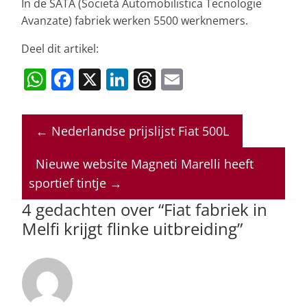
In de SATA (Società Automobilistica Tecnologie
Avanzate) fabriek werken 5500 werknemers.
Deel dit artikel:
W
F
X
Li
T
E
h
a
n
h
m
at
c
k
re
ai
←
Nederlandse prijslijst Fiat 500L
s
e
e
a
l
A
b
dI
d
Nieuwe website Magneti Marelli heeft
p
o
n
s
sportief tintje
→
p
o
4 gedachten over “
Fiat fabriek in
Melfi krijgt flinke uitbreiding
”
k