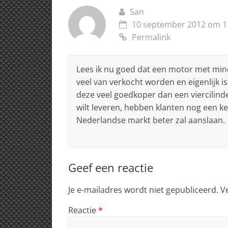
k
San
10 september 2012 om 1
Permalink
Lees ik nu goed dat een motor met mi
veel van verkocht worden en eigenlijk i
deze veel goedkoper dan een viercilind
wilt leveren, hebben klanten nog een k
Nederlandse markt beter zal aanslaan.
Geef een reactie
Je e-mailadres wordt niet gepubliceerd.
V
Reactie
*