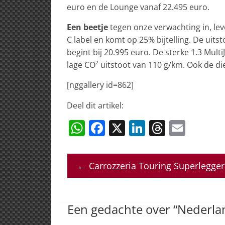
euro en de Lounge vanaf 22.495 euro.
Een beetje
tegen onze verwachting in, lev
C label en komt op 25% bijtelling. De uits
begint bij 20.995 euro. De sterke 1.3 MultiJ
lage CO² uitstoot van 110 g/km. Ook de dies
[nggallery id=862]
Deel dit artikel:
W
F
X
Li
T
E
h
a
n
h
m
at
c
k
re
ai
←
Carrozzeria Touring Superlegger
s
e
e
a
l
A
b
dI
d
p
o
n
s
Een gedachte over “
Nederlan
p
o