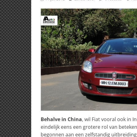
Behalve in China
, wil Fiat vooral ook in
eindelijk eens een grotere rol van beteken
begonnen aan een zelfstandig uitbreidin