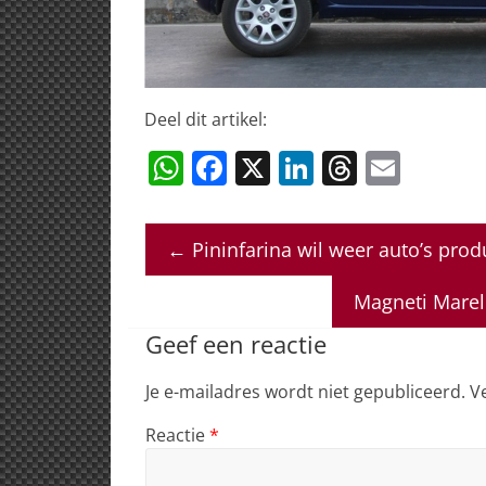
Deel dit artikel:
W
F
X
Li
T
E
h
a
n
h
m
at
c
k
re
ai
←
Pininfarina wil weer auto’s pro
s
e
e
a
l
A
b
dI
d
Magneti Marell
p
o
n
s
Geef een reactie
p
o
Je e-mailadres wordt niet gepubliceerd.
V
k
Reactie
*