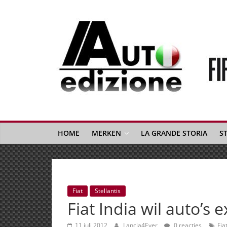
Spring
naar
inhoud
Auto
Edizione
La
Gazetta
HOME
MERKEN
LA GRANDE STORIA
S
dell'Automobile
Italiana
|
Italiaans
Fiat
Stellantis
autonieuws
Fiat India wil auto’s 
&
lifestyle
11 juli 2012
Lancia4Ever
0 reacties
Fia