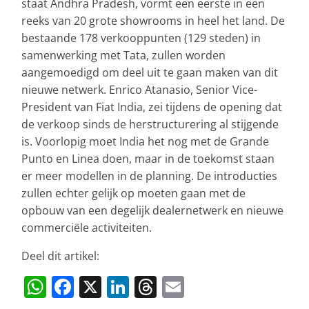
staat Andhra Pradesh, vormt een eerste in een
reeks van 20 grote showrooms in heel het land. De
bestaande 178 verkooppunten (129 steden) in
samenwerking met Tata, zullen worden
aangemoedigd om deel uit te gaan maken van dit
nieuwe netwerk. Enrico Atanasio, Senior Vice-
President van Fiat India, zei tijdens de opening dat
de verkoop sinds de herstructurering al stijgende
is. Voorlopig moet India het nog met de Grande
Punto en Linea doen, maar in de toekomst staan
er meer modellen in de planning. De introducties
zullen echter gelijk op moeten gaan met de
opbouw van een degelijk dealernetwerk en nieuwe
commerciële activiteiten.
Deel dit artikel:
W
F
X
Li
T
E
h
a
n
h
m