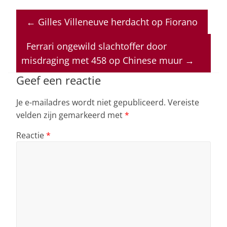
at
c
k
re
ai
←
Gilles Villeneuve herdacht op Fiorano
s
e
e
a
l
A
b
dI
d
Ferrari ongewild slachtoffer door
p
o
n
s
misdraging met 458 op Chinese muur
→
p
o
Geef een reactie
k
Je e-mailadres wordt niet gepubliceerd.
Vereiste
velden zijn gemarkeerd met
*
Reactie
*