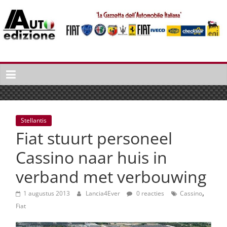
Spring
naar
inhoud
Auto
Edizione
La
Gazetta
dell'Automobile
Stellantis
Italiana
Fiat stuurt personeel
|
Italiaans
Cassino naar huis in
autonieuws
verband met verbouwing
&
lifestyle
,
1 augustus 2013
Lancia4Ever
0 reacties
Cassino
Fiat