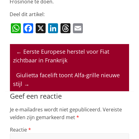
Frosinone te doen.
Deel dit artikel:
W
F
X
Li
T
E
h
a
n
h
m
at
c
k
re
ai
←
Eerste Europese herstel voor Fiat
s
e
e
a
l
zichtbaar in Frankrijk
A
b
dI
d
p
o
n
s
Giulietta facelift toont Alfa-grille nieuwe
stijl
→
p
o
k
Geef een reactie
Je e-mailadres wordt niet gepubliceerd.
Vereiste
velden zijn gemarkeerd met
*
Reactie
*