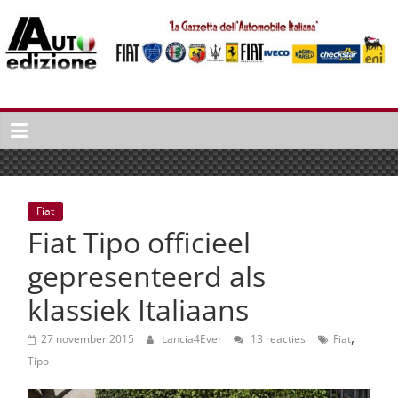
Spring
naar
inhoud
Auto
Edizione
La
Gazetta
dell'Automobile
Fiat
Italiana
Fiat Tipo officieel
|
Italiaans
gepresenteerd als
autonieuws
klassiek Italiaans
&
lifestyle
,
27 november 2015
Lancia4Ever
13 reacties
Fiat
Tipo