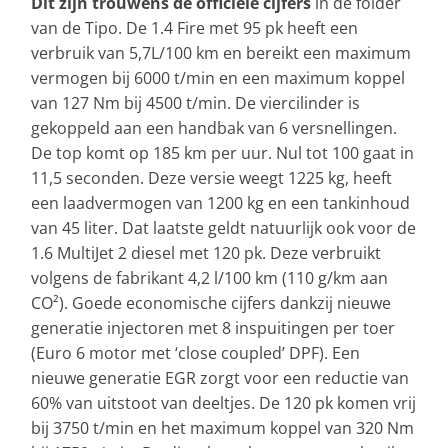
Dit zijn trouwens de officiële cijfers
in de folder
van de Tipo. De 1.4 Fire met 95 pk heeft een
verbruik van 5,7L/100 km en bereikt een maximum
vermogen bij 6000 t/min en een maximum koppel
van 127 Nm bij 4500 t/min. De viercilinder is
gekoppeld aan een handbak van 6 versnellingen.
De top komt op 185 km per uur. Nul tot 100 gaat in
11,5 seconden. Deze versie weegt 1225 kg, heeft
een laadvermogen van 1200 kg en een tankinhoud
van 45 liter. Dat laatste geldt natuurlijk ook voor de
1.6 MultiJet 2 diesel met 120 pk. Deze verbruikt
volgens de fabrikant 4,2 l/100 km (110 g/km aan
CO²). Goede economische cijfers dankzij nieuwe
generatie injectoren met 8 inspuitingen per toer
(Euro 6 motor met ‘close coupled’ DPF). Een
nieuwe generatie EGR zorgt voor een reductie van
60% van uitstoot van deeltjes. De 120 pk komen vrij
bij 3750 t/min en het maximum koppel van 320 Nm