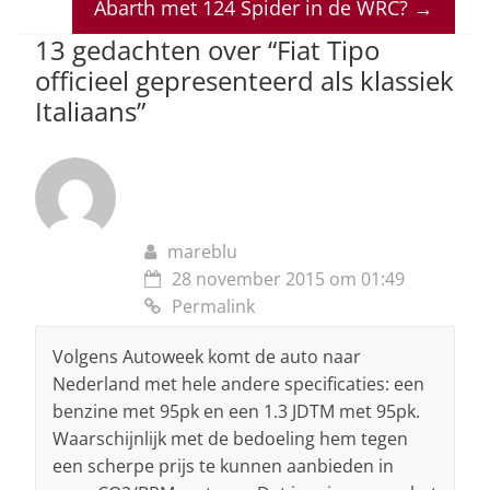
p
o
n
s
Abarth met 124 Spider in de WRC?
→
p
o
13 gedachten over “
Fiat Tipo
officieel gepresenteerd als klassiek
k
Italiaans
”
mareblu
28 november 2015 om 01:49
Permalink
Volgens Autoweek komt de auto naar
Nederland met hele andere specificaties: een
benzine met 95pk en een 1.3 JDTM met 95pk.
Waarschijnlijk met de bedoeling hem tegen
een scherpe prijs te kunnen aanbieden in