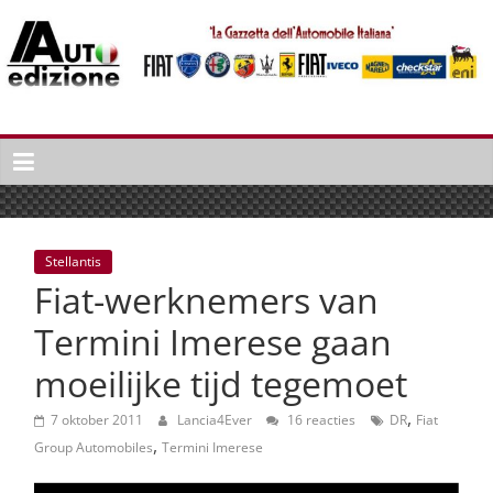
Spring
naar
inhoud
Auto
Edizione
La
Gazetta
dell'Automobile
Stellantis
Italiana
Fiat-werknemers van
|
Italiaans
Termini Imerese gaan
autonieuws
moeilijke tijd tegemoet
&
lifestyle
,
7 oktober 2011
Lancia4Ever
16 reacties
DR
Fiat
,
Group Automobiles
Termini Imerese