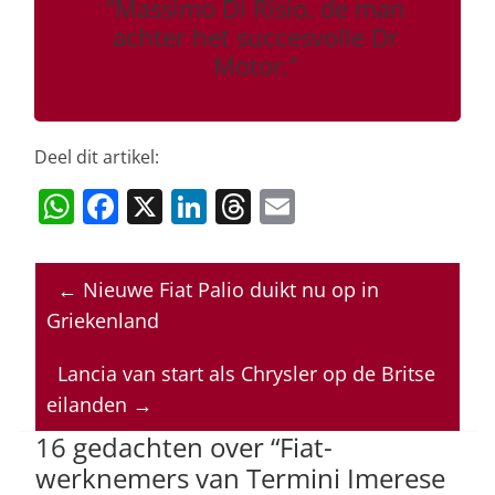
“Massimo Di Risio, de man
achter het succesvolle Dr
Motor.”
Deel dit artikel:
W
F
X
Li
T
E
h
a
n
h
m
at
c
k
re
ai
←
Nieuwe Fiat Palio duikt nu op in
s
e
e
a
l
Griekenland
A
b
dI
d
p
o
n
s
Lancia van start als Chrysler op de Britse
eilanden
→
p
o
16 gedachten over “
Fiat-
k
werknemers van Termini Imerese