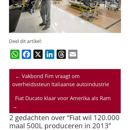
Deel dit artikel:
W
F
X
Li
T
E
h
a
n
h
m
at
c
k
re
ai
←
Vakbond Fim vraagt om
s
e
e
a
l
overheidssteun Italiaanse autoindustrie
A
b
dI
d
p
o
n
s
Fiat Ducato klaar voor Amerika als Ram
→
p
o
2 gedachten over “
Fiat wil 120.000
k
maal 500L produceren in 2013
”