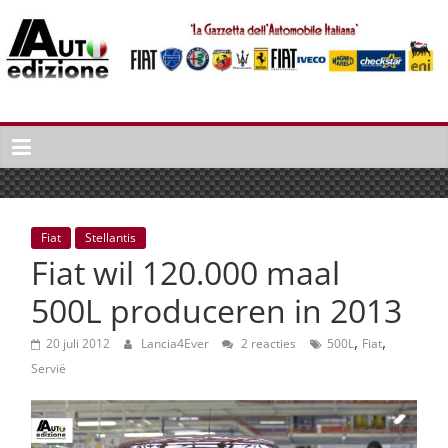
Spring
naar
inhoud
Auto
Edizione
La
Gazetta
dell'Automobile
Fiat
Stellantis
Italiana
Fiat wil 120.000 maal
|
Italiaans
500L produceren in 2013
autonieuws
,
,
&
20 juli 2012
Lancia4Ever
2 reacties
500L
Fiat
lifestyle
Servië