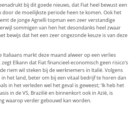
benadrukt bij dit goede nieuws, dat Fiat heel bewust een
 door de moeilijkste periode heen te komen. Ook het
oemt de jonge Agnelli topman een zeer verstandige
 terwijl sommigen van hen het desondanks heel zwaar
et bewijs dat het een zeer ongezonde keuze is van deze
ke Italiaans markt deze maand alweer op een verlies
, zegt Elkann dat Fiat financieel-economisch geen risico’s
 de riem wil steken bij de werknemers in Italië. Volgens
in het land, beter om bij een vitaal bedrijf te horen dan
ls in het verleden wel het geval is geweest; ‘Ik heb het
is in de VS, Brazilië en binnenkort ook in Azië, is
ring waarop verder gebouwd kan worden.