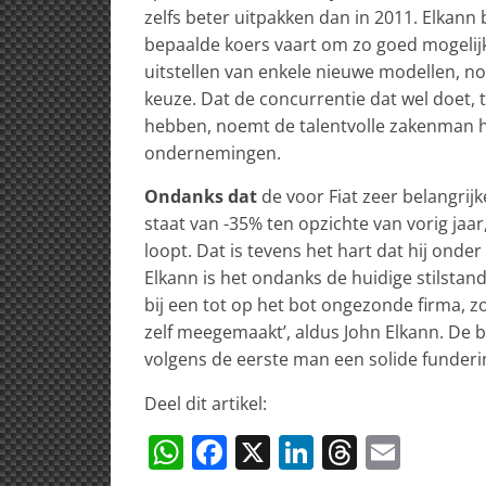
zelfs beter uitpakken dan in 2011. Elkann 
bepaalde koers vaart om zo goed mogelijk
uitstellen van enkele nieuwe modellen, n
keuze. Dat de concurrentie dat wel doet,
hebben, noemt de talentvolle zakenman h
ondernemingen.
Ondanks dat
de voor Fiat zeer belangrij
staat van -35% ten opzichte van vorig jaar
loopt. Dat is tevens het hart dat hij onder
Elkann is het ondanks de huidige stilstand 
bij een tot op het bot ongezonde firma, zoa
zelf meegemaakt’, aldus John Elkann. De bas
volgens de eerste man een solide funde
Deel dit artikel:
W
F
X
Li
T
E