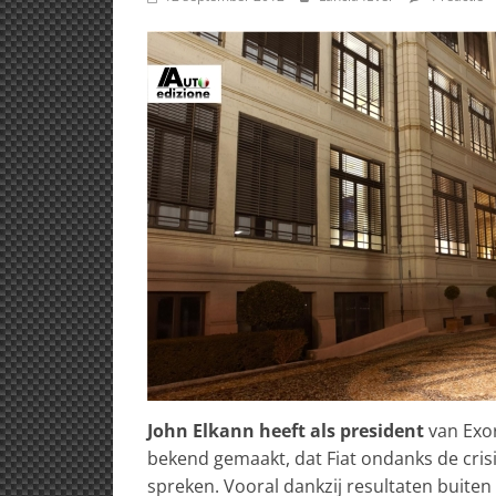
John Elkann heeft als president
van Exor
bekend gemaakt, dat Fiat ondanks de cris
spreken. Vooral dankzij resultaten buiten