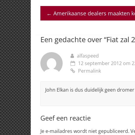
h
a
n
h
m
at
c
k
re
ai
←
Amerikaanse dealers maakten ke
s
e
e
a
l
A
b
dI
d
p
o
n
s
Een gedachte over “
Fiat zal
p
o
k
alfaspeed
12 september 2012 om 2
Permalink
John Elkan is dus duidelijk geen drome
Geef een reactie
Je e-mailadres wordt niet gepubliceerd.
V