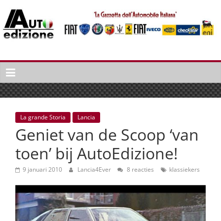
Spring
naar
inhoud
Auto
Edizione
La
Gazetta
dell'Automobile
La grande Storia
Lancia
Italiana
Geniet van de Scoop ‘van
|
Italiaans
toen’ bij AutoEdizione!
autonieuws
&
9 januari 2010
Lancia4Ever
8 reacties
klassiekers
lifestyle