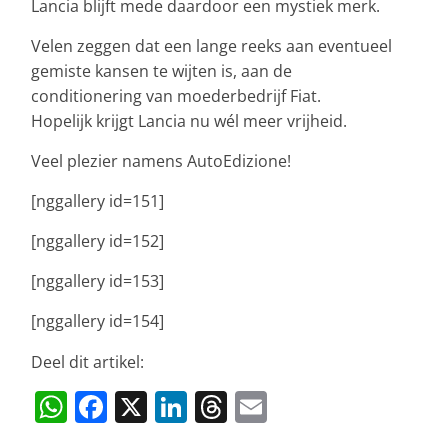
Lancia blijft mede daardoor een mystiek merk.
Velen zeggen dat een lange reeks aan eventueel
gemiste kansen te wijten is, aan de
conditionering van moederbedrijf Fiat.
Hopelijk krijgt Lancia nu wél meer vrijheid.
Veel plezier namens AutoEdizione!
[nggallery id=151]
[nggallery id=152]
[nggallery id=153]
[nggallery id=154]
Deel dit artikel:
W
F
X
Li
T
E
h
a
n
h
m