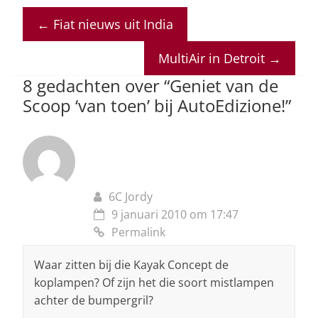
at
c
k
re
ai
←
Fiat nieuws uit India
s
e
e
a
l
A
b
dI
d
MultiAir in Detroit
→
p
o
n
s
8 gedachten over “
Geniet van de
p
o
Scoop ‘van toen’ bij AutoEdizione!
”
k
6C Jordy
9 januari 2010 om 17:47
Permalink
Waar zitten bij die Kayak Concept de
koplampen? Of zijn het die soort mistlampen
achter de bumpergril?