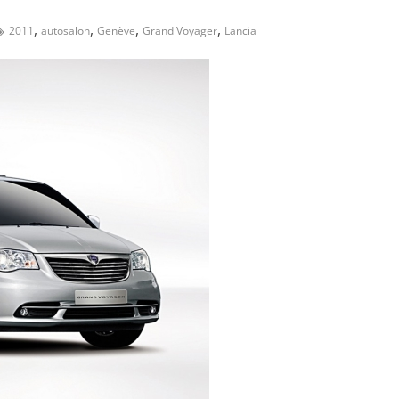
,
,
,
,
2011
autosalon
Genève
Grand Voyager
Lancia