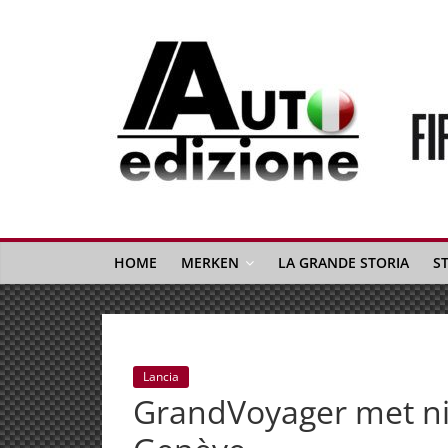
Spring
naar
inhoud
Auto
Edizione
La
Gazetta
HOME
MERKEN
LA GRANDE STORIA
S
dell'Automobile
Italiana
|
Italiaans
Lancia
autonieuws
GrandVoyager met ni
&
lifestyle