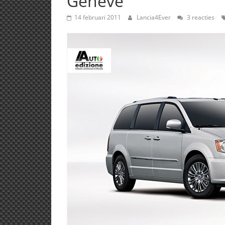
Genève
14 februari 2011
Lancia4Ever
3 reacties