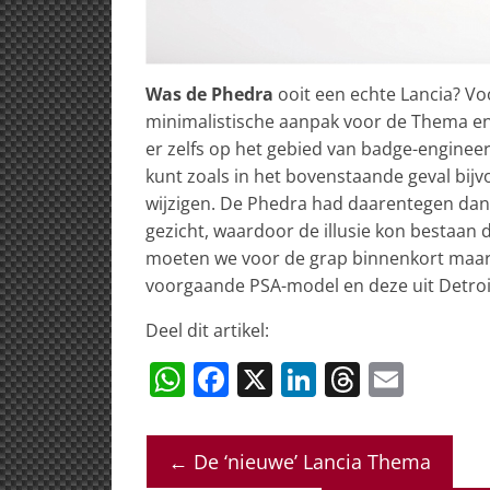
Was de Phedra
ooit een echte Lancia? Voo
minimalistische aanpak voor de Thema e
er zelfs op het gebied van badge-engineer
kunt zoals in het bovenstaande geval bij
wijzigen. De Phedra had daarentegen dankz
gezicht, waardoor de illusie kon bestaan 
moeten we voor de grap binnenkort maar 
voorgaande PSA-model en deze uit Detroi
Deel dit artikel:
W
F
X
Li
T
E
h
a
n
h
m
at
c
k
re
ai
←
De ‘nieuwe’ Lancia Thema
s
e
e
a
l