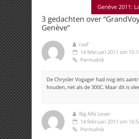
A
b
dI
d
Genève 2011: La
p
o
n
s
3 gedachten over “
GrandVoy
p
o
Genève
”
k
raaf
14 februari 2011 om 15:1
Permalink
De Chrysler Vogager had nog iets aantr
houden, net als de 300C. Maar dit is vle
Big Alfa Lover
14 februari 2011 om 16:5
Permalink