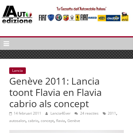
Spring
naar
inhoud
Auto
Edizione
La
Gazetta
dell'Automobile
Lancia
Italiana
Genève 2011: Lancia
|
Italiaans
toont Flavia en Flavia
autonieuws
cabrio als concept
&
lifestyle
,
14 februari 2011
Lancia4Ever
24 reacties
2011
,
,
,
,
autosalon
cabrio
concept
flavia
Genève