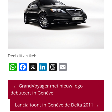
Deel dit artikel:
W
F
X
Li
T
E
h
a
n
h
m
at
c
k
re
ai
←
GrandVoyager met nieuw logo
s
e
e
a
l
debuteert in Genève
A
b
dI
d
p
o
n
s
Lancia toont in Genève de Delta 2011
→