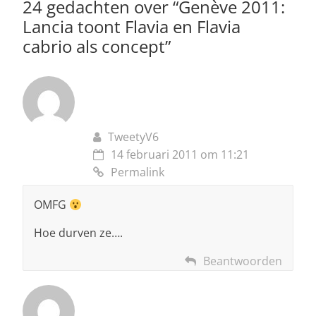
p
o
24 gedachten over “
Genève 2011:
Lancia toont Flavia en Flavia
k
cabrio als concept
”
TweetyV6
14 februari 2011 om 11:21
Permalink
OMFG
Hoe durven ze….
Beantwoorden