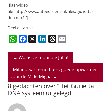
[flashvideo
file=http://www.autoedizione.nl/files/giulietta-
dna.mp4 /]
Deel dit artikel:
W
F
X
Li
T
E
h
a
n
h
m
at
c
k
re
ai
←
Wat is ze mooi die Julia!
s
e
e
a
l
A
b
dI
d
Milano-Sanremo bleek goede opwarmer
p
o
n
s
voor de Mille Miglia
→
p
o
8 gedachten over “
Het Giulietta
DNA systeem uitgelegd
”
k