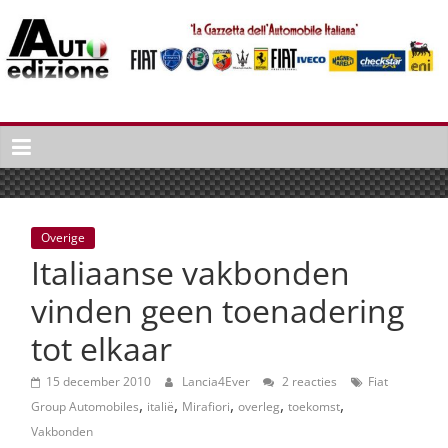
Spring
naar
inhoud
Auto
Edizione
La
Gazetta
dell'Automobile
Overige
Italiana
Italiaanse vakbonden
|
Italiaans
vinden geen toenadering
autonieuws
tot elkaar
&
lifestyle
15 december 2010
Lancia4Ever
2 reacties
Fiat
,
,
,
,
,
Group Automobiles
italië
Mirafiori
overleg
toekomst
Vakbonden