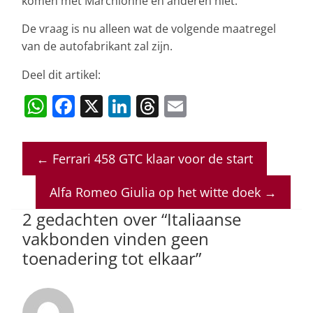
komen met Marchionne en anderen niet.
De vraag is nu alleen wat de volgende maatregel
van de autofabrikant zal zijn.
Deel dit artikel:
W
F
X
Li
T
E
h
a
n
h
m
at
c
k
re
ai
←
Ferrari 458 GTC klaar voor de start
s
e
e
a
l
A
b
dI
d
Alfa Romeo Giulia op het witte doek
→
p
o
n
s
2 gedachten over “
Italiaanse
p
o
vakbonden vinden geen
toenadering tot elkaar
”
k