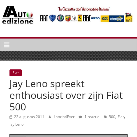
Spring
naar
inhoud
Auto
Edizione
La
Gazetta
dell'Automobile
Fiat
Italiana
Jay Leno spreekt
|
Italiaans
enthousiast over zijn Fiat
autonieuws
500
&
lifestyle
,
,
22 augustus 2011
Lancia4Ever
1 reactie
500
Fiat
Jay Leno