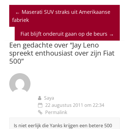
at
c
k
re
ai
←
Maserati SUV straks uit Amerikaanse
s
e
e
a
l
fabriek
A
b
dI
d
p
o
n
s
Fiat blijft onderuit gaan op de beurs
→
p
o
Een gedachte over “
Jay Leno
spreekt enthousiast over zijn Fiat
k
500
”
Saya
22 augustus 2011 om 22:34
Permalink
Is niet eerlijk die Yanks krijgen een betere 500