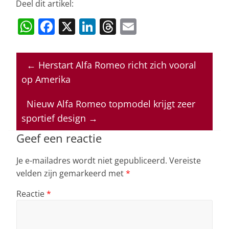
Deel dit artikel:
W
F
X
Li
T
E
h
a
n
h
m
at
c
k
re
ai
←
Herstart Alfa Romeo richt zich vooral
s
e
e
a
l
op Amerika
A
b
dI
d
p
o
n
s
Nieuw Alfa Romeo topmodel krijgt zeer
sportief design
→
p
o
k
Geef een reactie
Je e-mailadres wordt niet gepubliceerd.
Vereiste
velden zijn gemarkeerd met
*
Reactie
*