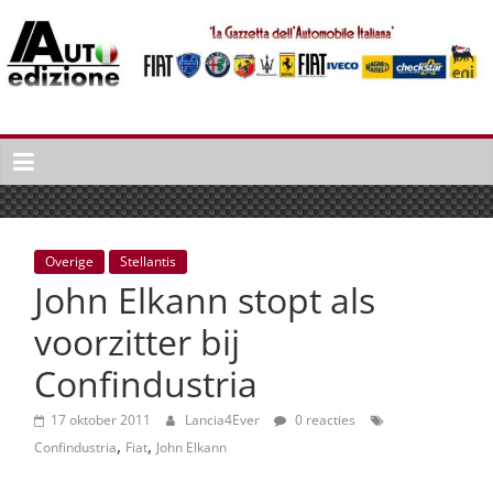
Spring
naar
inhoud
Auto
Edizione
La
Gazetta
dell'Automobile
Overige
Stellantis
Italiana
John Elkann stopt als
|
Italiaans
voorzitter bij
autonieuws
Confindustria
&
lifestyle
17 oktober 2011
Lancia4Ever
0 reacties
,
,
Confindustria
Fiat
John Elkann