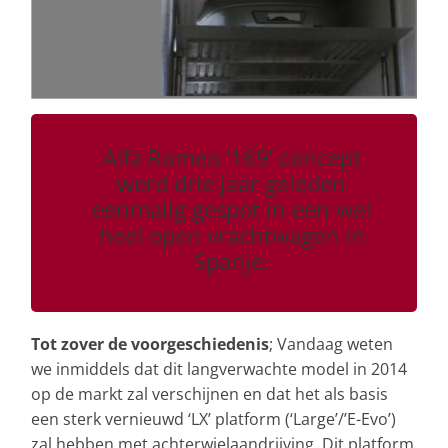
Alfa Romeo ‘169’ concept
werd drie jaar geleden
eenmalig gespot in een wel
heel open vrachtwagen in
Spanje.
Tot zover de voorgeschiedenis
; Vandaag weten
we inmiddels dat dit langverwachte model in 2014
op de markt zal verschijnen en dat het als basis
een sterk vernieuwd ‘LX’ platform (‘Large’/’E-Evo’)
zal hebben met achterwielaandrijving. Dit platform