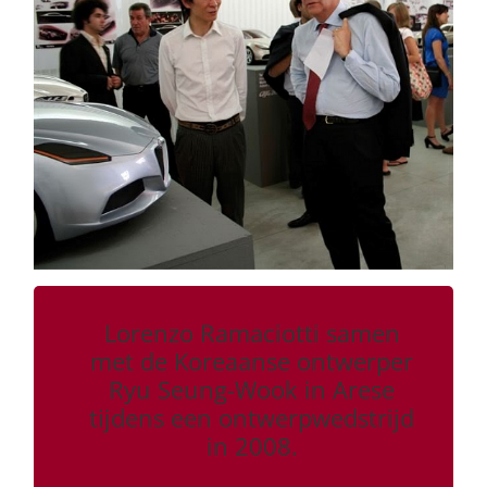
Lorenzo Ramaciotti samen
met de Koreaanse ontwerper
Ryu Seung-Wook in Arese
tijdens een ontwerpwedstrijd
in 2008.