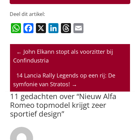
Deel dit artikel:
W
F
X
Li
T
E
h
a
n
h
m
at
c
k
re
ai
←
John Elkann stopt als voorzitter bij
s
e
e
a
l
Confindustria
A
b
dI
d
p
o
n
s
14 Lancia Rally Legends op een rij: De
symfonie van Stratos!
→
p
o
11 gedachten over “
Nieuw Alfa
k
Romeo topmodel krijgt zeer
sportief design
”