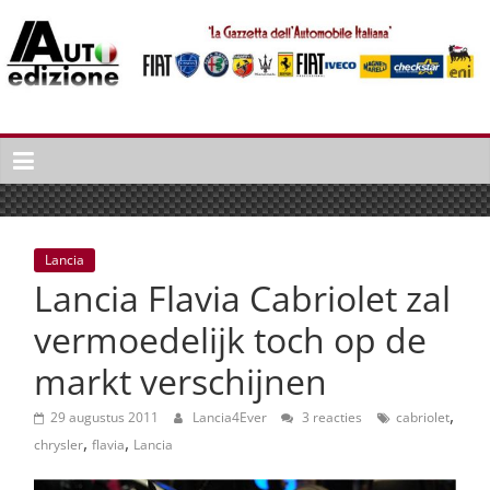
Spring
naar
inhoud
Auto
Edizione
La
Gazetta
dell'Automobile
Lancia
Italiana
Lancia Flavia Cabriolet zal
|
Italiaans
vermoedelijk toch op de
autonieuws
markt verschijnen
&
lifestyle
,
29 augustus 2011
Lancia4Ever
3 reacties
cabriolet
,
,
chrysler
flavia
Lancia