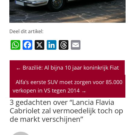
Deel dit artikel:
W
F
X
Li
T
E
h
a
n
h
m
at
c
k
re
ai
←
Brazilië: Al bijna 10 jaar koninkrijk Fiat
s
e
e
a
l
A
b
dI
d
Alfa’s eerste SUV moet zorgen voor 85.000
p
o
n
s
verkopen in VS tegen 2014
→
p
o
3 gedachten over “
Lancia Flavia
Cabriolet zal vermoedelijk toch op
k
de markt verschijnen
”